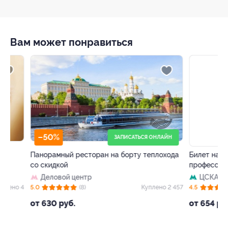
Вам может понравиться
–50%
–40%
ЗАПИСАТЬСЯ ОНЛАЙН
Панорамный ресторан на борту теплохода
Билет на весь де
со скидкой
профессий «Кид
Деловой центр
ЦСКА
 4
5.0
(8)
Куплено 2 457
4.5
(64)
от 630 руб.
от 654 руб.