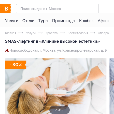
Услуги
Отели
Туры
Промокоды
Кэшбэк
Афиша 
Главная
Услуги
Красота
Косметология
Аппаратна
SMAS-лифтинг в «Клинике высокой эстетики»
Новослободская,
г. Москва, ул. Краснопролетарская, д. 9
- 30%
1 из 2