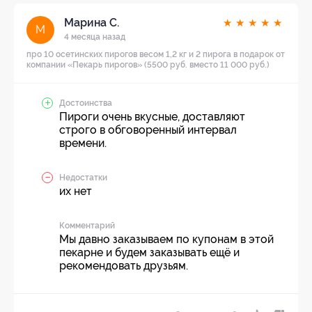
Марина С.
★
★
★
★
★
М
4 месяца назад
про 10 осетинских пирогов весом 1,2 кг и 2 пирога в подарок от
компании «Пекарь пирогов» (5500 руб. вместо 11 000 руб.)
Достоинства
Пироги очень вкусные, доставляют
строго в обговоренный интервал
времени.
Недостатки
их нет
Комментарий
Мы давно заказываем по купонам в этой
пекарне и будем заказывать ещё и
рекомендовать друзьям.