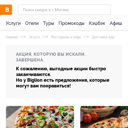
Услуги
Отели
Туры
Промокоды
Кэшбэк
Афиша 
Главная
Услуги
Рестораны и кафе
Доставка еды
АКЦИЯ, КОТОРУЮ ВЫ ИСКАЛИ,
ЗАВЕРШЕНА.
К сожалению, выгодные акции быстро
заканчиваются.
Но у Biglion есть предложения, которые
могут вам понравиться!