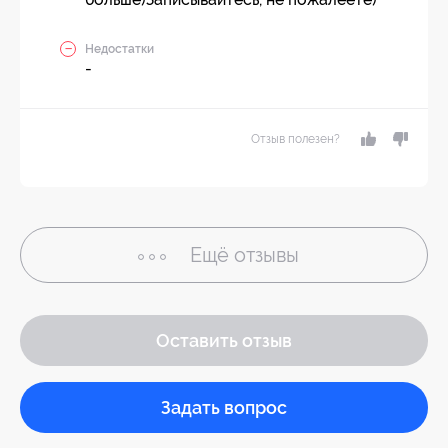
Недостатки
-
Отзыв полезен?
Ещё
отзывы
Оставить отзыв
Задать вопрос