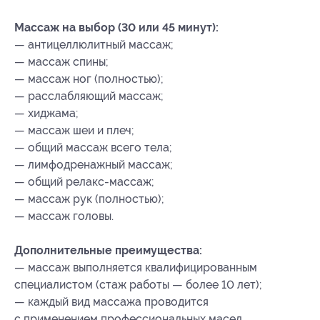
Массаж на выбор (30 или 45 минут):
— антицеллюлитный массаж;
— массаж спины;
— массаж ног (полностью);
— расслабляющий массаж;
— хиджама;
— массаж шеи и плеч;
— общий массаж всего тела;
— лимфодренажный массаж;
— общий релакс-массаж;
— массаж рук (полностью);
— массаж головы.
Дополнительные преимущества:
— массаж выполняется квалифицированным
специалистом (стаж работы — более 10 лет);
— каждый вид массажа проводится
с применением профессиональных масел