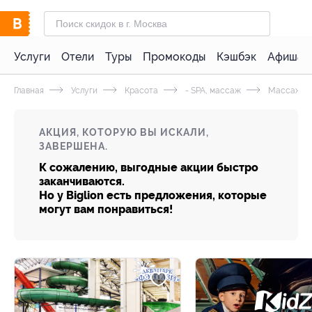
Услуги
Отели
Туры
Промокоды
Кэшбэк
Афиша 
Главная
Услуги
Красота
- SPA, массаж
Массаж
АКЦИЯ, КОТОРУЮ ВЫ ИСКАЛИ,
ЗАВЕРШЕНА.
К сожалению, выгодные акции быстро
заканчиваются.
Но у Biglion есть предложения, которые
могут вам понравиться!