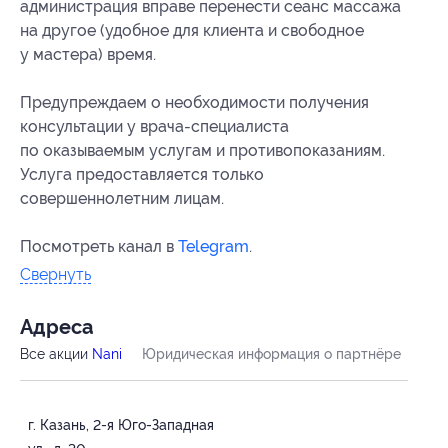
администрация вправе перенести сеанс массажа
на другое (удобное для клиента и свободное
у мастера) время.
Предупреждаем о необходимости получения
консультации у врача-специалиста
по оказываемым услугам и противопоказаниям.
Услуга предоставляется только
совершеннолетним лицам.
Посмотреть канал в
Telegram
.
Свернуть
Адресa
Все акции
Nani
Юридическая информация о партнёре
г. Казань, 2-я Юго-Западная