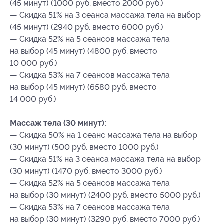
(45 минут) (1000 руб. вместо 2000 руб.)
— Скидка 51% на 3 сеанса массажа тела на выбор
(45 минут) (2940 руб. вместо 6000 руб.)
— Скидка 52% на 5 сеансов массажа тела
на выбор (45 минут) (4800 руб. вместо
10 000 руб.)
— Скидка 53% на 7 сеансов массажа тела
на выбор (45 минут) (6580 руб. вместо
14 000 руб.)
Массаж тела (30 минут):
— Скидка 50% на 1 сеанс массажа тела на выбор
(30 минут) (500 руб. вместо 1000 руб.)
— Скидка 51% на 3 сеанса массажа тела на выбор
(30 минут) (1470 руб. вместо 3000 руб.)
— Скидка 52% на 5 сеансов массажа тела
на выбор (30 минут) (2400 руб. вместо 5000 руб.)
— Скидка 53% на 7 сеансов массажа тела
на выбор (30 минут) (3290 руб. вместо 7000 руб.)