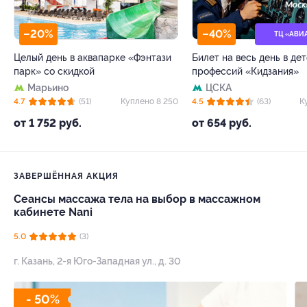
–20%
–40%
ТЦ «АВИ
Целый день в аквапарке «Фэнтази
Билет на весь день в де
парк» со скидкой
профессий «Кидзания»
Марьино
ЦСКА
4.7
(51)
Куплено 8 250
4.5
(63)
К
от 1 752 руб.
от 654 руб.
ЗАВЕРШЁННАЯ АКЦИЯ
Сеансы массажа тела на выбор в массажном
кабинете Nani
5.0
(3)
г. Казань, 2-я Юго-Западная ул., д. 30
- 50%