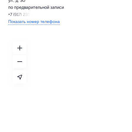
ул., д. 30
по предварительной записи
+7 (917) 235-34-82
Показать номер телефона