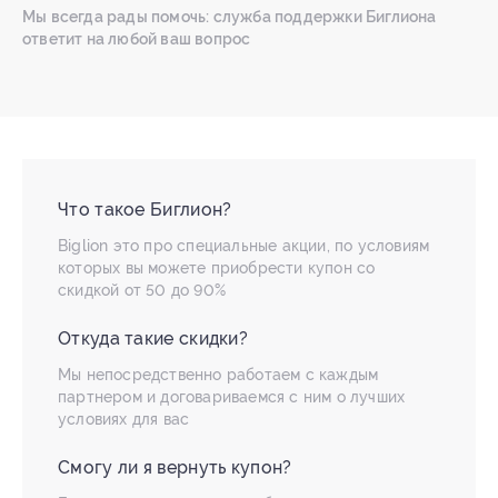
Мы всегда рады помочь: служба поддержки Биглиона
ответит на любой ваш вопрос
Что такое Биглион?
Biglion это про специальные акции, по условиям
которых вы можете приобрести купон со
скидкой от 50 до 90%
Откуда такие скидки?
Мы непосредственно работаем с каждым
партнером и договариваемся с ним о лучших
условиях для вас
Смогу ли я вернуть купон?