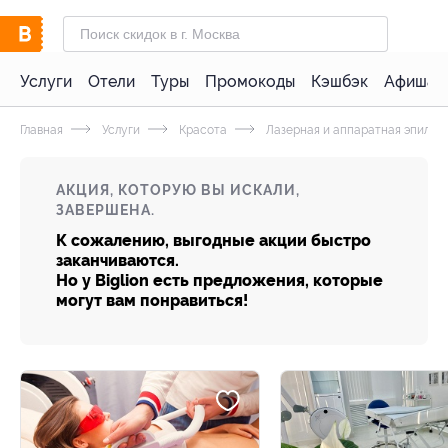
Услуги
Отели
Туры
Промокоды
Кэшбэк
Афиша 
Главная
Услуги
Красота
Лазерная и аппаратная эпиляц
АКЦИЯ, КОТОРУЮ ВЫ ИСКАЛИ,
ЗАВЕРШЕНА.
К сожалению, выгодные акции быстро
заканчиваются.
Но у Biglion есть предложения, которые
могут вам понравиться!