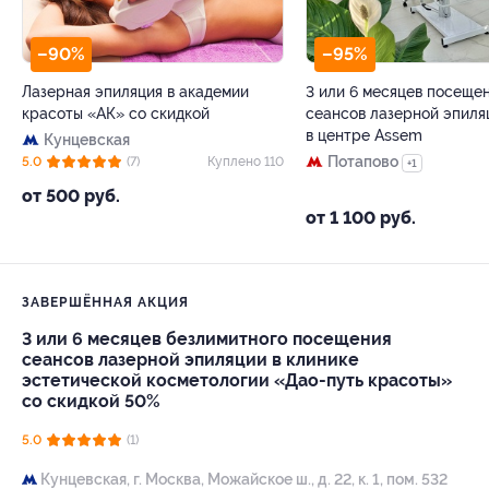
–90%
–95%
Лазерная эпиляция в академии
3 или 6 месяцев посеще
красоты «АК» со скидкой
сеансов лазерной эпиля
в центре Assem
Кунцевская
Потапово
5.0
(7)
Куплено 110
+1
от 500 руб.
от 1 100 руб.
ЗАВЕРШЁННАЯ АКЦИЯ
3 или 6 месяцев безлимитного посещения
сеансов лазерной эпиляции в клинике
эстетической косметологии «Дао-путь красоты»
со скидкой 50%
5.0
(1)
Кунцевская,
г. Москва, Можайское ш., д. 22, к. 1, пом. 532