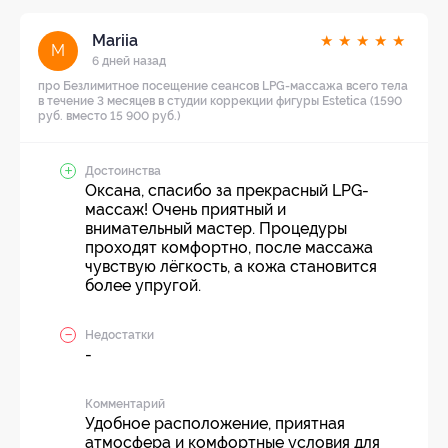
Mariia
★
★
★
★
★
M
6 дней назад
про Безлимитное посещение сеансов LPG-массажа всего тела
в течение 3 месяцев в студии коррекции фигуры Estetica (1590
руб. вместо 15 900 руб.)
Достоинства
Оксана, спасибо за прекрасный LPG-
массаж! Очень приятный и
внимательный мастер. Процедуры
проходят комфортно, после массажа
чувствую лёгкость, а кожа становится
более упругой.
Недостатки
-
Комментарий
Удобное расположение, приятная
атмосфера и комфортные условия для