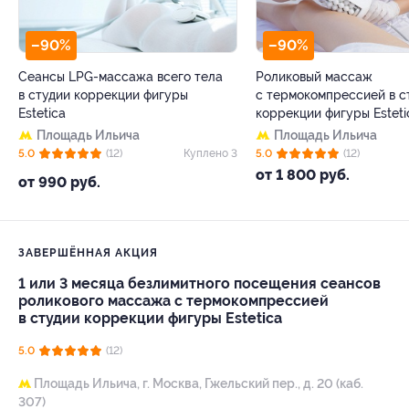
–90%
–90%
Сеансы LPG-массажа всего тела
Роликовый массаж
в студии коррекции фигуры
с термокомпрессией в с
Estetica
коррекции фигуры Esteti
Площадь Ильича
Площадь Ильича
5.0
(12)
Куплено 3
5.0
(12)
от 1 800 руб.
от 990 руб.
ЗАВЕРШЁННАЯ АКЦИЯ
1 или 3 месяца безлимитного посещения сеансов
роликового массажа с термокомпрессией
в студии коррекции фигуры Estetica
5.0
(12)
Площадь Ильича,
г. Москва, Гжельский пер., д. 20 (каб.
307)