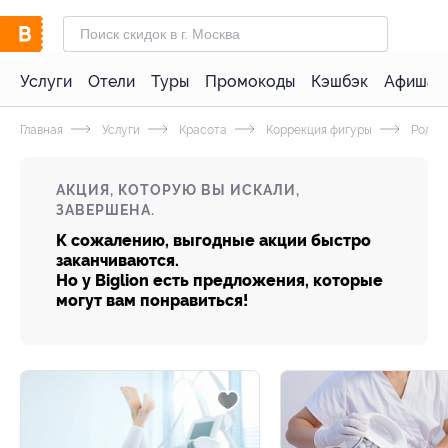
Услуги
Отели
Туры
Промокоды
Кэшбэк
Афиша 
Главная
Услуги
Красота
Коррекция фигуры
Ролик
АКЦИЯ, КОТОРУЮ ВЫ ИСКАЛИ,
ЗАВЕРШЕНА.
К сожалению, выгодные акции быстро
заканчиваются.
Но у Biglion есть предложения, которые
могут вам понравиться!