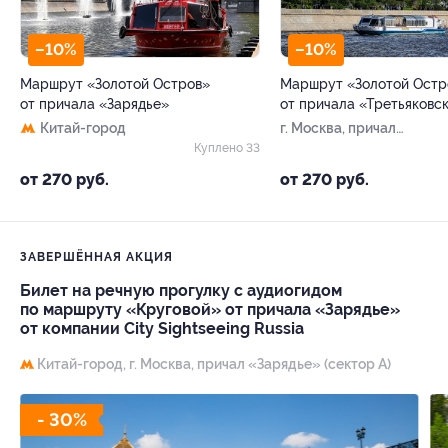
–10%
–10%
Маршрут «Золотой Остров»
Маршрут «Золотой Остр
от причала «Зарядье»
от причала «Третьяковс
Китай-город
г. Москва, причал
«Третьяковский», секто
Куплено 33
A (отправление)
от 270 руб.
от 270 руб.
ЗАВЕРШЁННАЯ АКЦИЯ
Билет на речную прогулку с аудиогидом
по маршруту «Круговой» от причала «Зарядье»
от компании City Sightseeing Russia
Китай-город,
г. Москва, причал «Зарядье» (сектор А)
- 30%