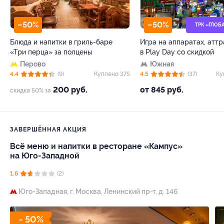
–50%
–50%
ТРК «ГЛОБ
Блюда и напитки в гриль-баре
Игра на аппаратах, атт
«Три перца» за полцены
в Play Day со скидкой
Перово
Южная
4.4
(9)
Куплено 375
4.5
(37)
Ку
200 руб.
от 845 руб.
скидка 50% за
ЗАВЕРШЁННАЯ АКЦИЯ
Всё меню и напитки в ресторане «Кампус»
на Юго-Западной
1.6
(2)
Юго-Западная,
г. Москва, Ленинский пр-т, д. 146
- 50%