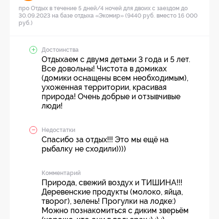
про Отдых в течение 5 дней/4 ночей для двоих с заездом до
30.09.2023 на базе отдыха «Экомир» (9440 руб. вместо 16 000
руб.)
Достоинства
Отдыхаем с двумя детьми 3 года и 5 лет.
Все довольны! Чистота в домиках
(домики оснащены всем необходимым),
ухоженная территории, красивая
природа! Очень добрые и отзывчивые
люди!
Недостатки
Спасибо за отдых!!! Это мы ещё на
рыбалку не сходили))))
Комментарий
Природа, свежий воздух и ТИШИНА!!!
Деревенские продукты (молоко, яйца,
творог), зелень! Прогулки на лодке:)
Можно познакомиться с диким зверьём