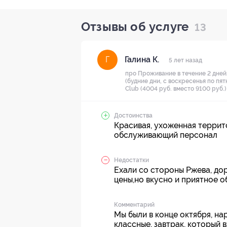
Отзывы об услуге
13
Галина К.
Г
5 лет назад
про Проживание в течение 2 дней
(будние дни, с воскресенья по пят
Club (4004 руб. вместо 9100 руб.)
Достоинства
Красивая, ухоженная террит
обслуживающий персонал
Недостатки
Ехали со стороны Ржева, до
цены,но вкусно и приятное 
Комментарий
Мы были в конце октября, на
классные, завтрак, который 