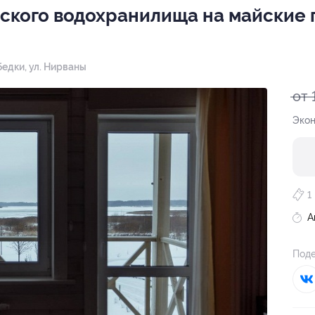
зского водохранилища на майские 
бедки, ул. Нирваны
от 
Экон
1
А
Поде