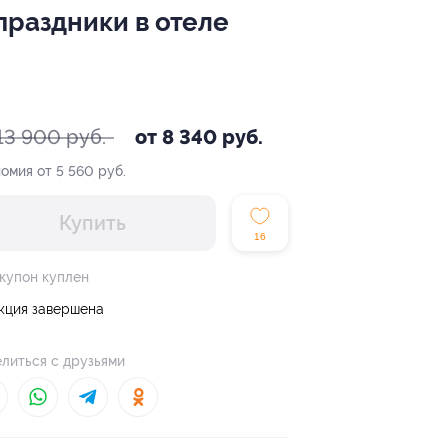
праздники в отеле
13 900 руб.
от 8 340 руб.
омия от 5 560 руб.
Купить
16
 купон куплен
кция завершена
литься с друзьями