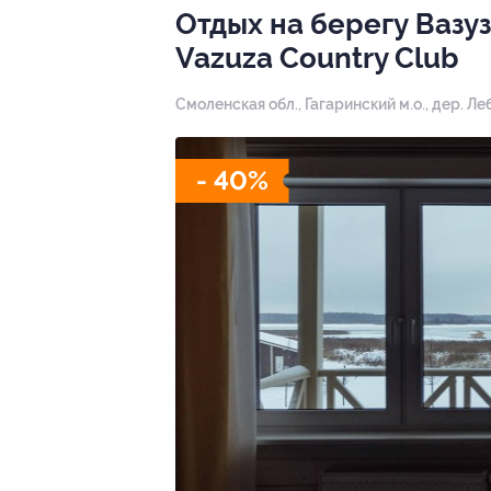
Отдых на берегу Вазу
Vazuza Country Club
Смоленская обл., Гагаринский м.о., дер. Ле
- 40%