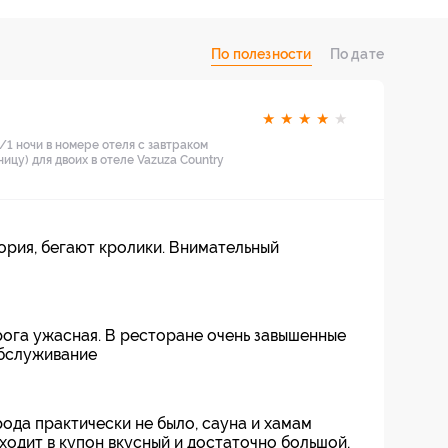
По полезности
По дате
★
★
★
★
★
/1 ночи в номере отеля с завтраком
ницу) для двоих в отеле Vazuza Country
ория, бегают кролики. Внимательный
рога ужасная. В ресторане очень завышенные
обслуживание
рода практически не было, сауна и хамам
входит в купон вкусный и достаточно большой,