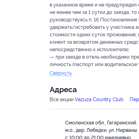
в указанное время и не предупредил
не менее чем за 1 сутки до заезда, т
руководствуясь п. 16 Постановления 
удержать/истребовать у участника а
стоимости одних суток проживания; в
клиент за возвратом денежных средст
непосредственно к исполнителю;
— при заезде в отель необходимо пр
личность (паспорт или водительское 
Свернуть
Адресa
Все акции
Vazuza Country Club
Пер
Смоленская обл., Гагаринский
м.о., дер. Лебедки, ул. Нирваны
с 10:00 до 21:00 ежедневно