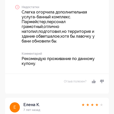
Недостатки
Слегка огорчила дополнительная
услуга-банный комплекс.
Пармейстер,персонал
грамотный,отлично
натопил,подготовил,но территория и
здание обветшалое,хотя бы лавочку у
бани обновили бы.
Комментарий
Рекомендую проживание по данному
купону.
Отзыв полезен?
Елена К.
★
★
★
★
★
Е
7 лет назад