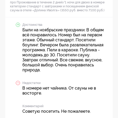
про Проживание в течение 2 дней/1 ночи для двоих в номере
категории стандарт с завтраками и посещением финской
сауны в отеле «Долина Иволга» (3550 руб. вместо 7100 руб.)
Достоинства
Были на ноябрьские праздники. В общем
всё понравилось. Номер был на первом
этаже. Обычный стандарт. Посетили
боулинг. Вечером была развлекательная
программа. Пели в караоке. Публика -
молодежь до 30. Посетили сауну.
Завтрак отличный. Все свежее, вкусное,
большой выбор. Очень понравилась
природа.
Недостатки
В номере нет чайника. От сауны не в
восторге.
Комментарий
Советую посетить. Не пожалеете.