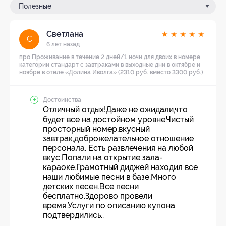
Полезные
Светлана
★
★
★
★
★
С
6 лет назад
про Проживание в течение 2 дней/1 ночи для двоих в номере
категории стандарт с завтраками в выходные дни в октябре и
ноябре в отеле «Долина Иволга» (2310 руб. вместо 3300 руб.)
Достоинства
Отличный отдых!Даже не ожидали,что
будет все на достойном уровне.Чистый
просторный номер,вкусный
завтрак,доброжелательное отношение
персонала. Есть развлечения на любой
вкус.Попали на открытие зала-
караоке.Грамотный диджей находил все
наши любимые песни в базе.Много
детских песен.Все песни
бесплатно.Здорово провели
время.Услуги по описанию купона
подтвердились..