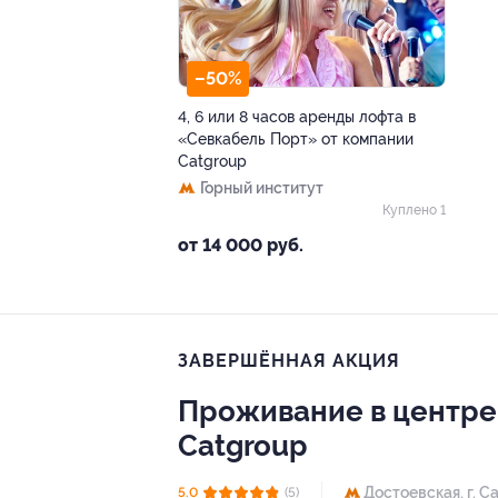
–50%
4, 6 или 8 часов аренды лофта в
«Сeвкабeль Поpт» от компании
Catgroup
Горный институт
Куплено 1
от 14 000 руб.
ЗАВЕРШЁННАЯ АКЦИЯ
Проживание в центре г
Catgroup
Достоевская,
г. С
5.0
(5)