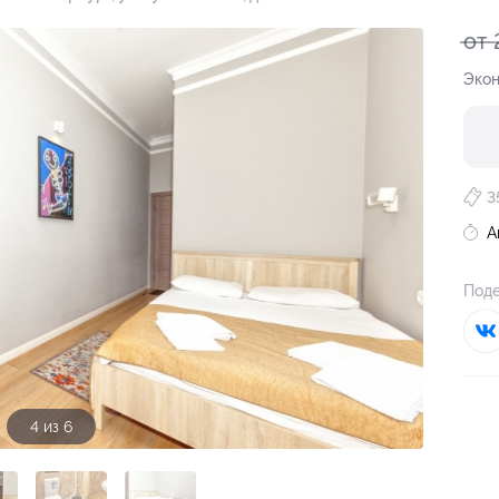
от 
Экон
3
А
Поде
4 из 6