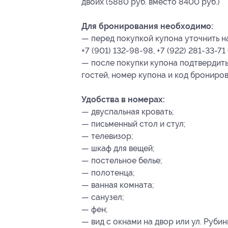
двоих (5880 руб. вместо 8400 руб.)
Для бронирования необходимо:
— перед покупкой купона уточнить н
+7 (901) 132-98-98, +7 (922) 281-33-71
— после покупки купона подтвердить
гостей, номер купона
и код брониро
Удобства в номерах:
— двуспальная кровать;
— письменный стол и стул;
— телевизор;
— шкаф для вещей;
— постельное белье;
— полотенца;
— ванная комната;
— санузел;
— фен;
— вид с окнами на двор или ул. Руби