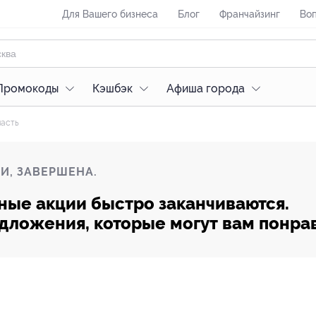
Для Вашего бизнеса
Блог
Франчайзинг
Воп
Промокоды
Кэшбэк
Афиша города
ласть
И, ЗАВЕРШЕНА.
ные акции быстро заканчиваются.
редложения, которые могут вам понра