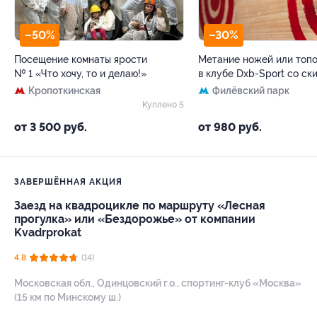
–50%
–30%
Посещение комнаты ярости
Метание ножей или топ
№ 1 «Что хочу, то и делаю!»
в клубе Dxb-Sport со ск
Кропоткинская
Филёвский парк
Куплено 5
от 3 500 руб.
от 980 руб.
ЗАВЕРШЁННАЯ АКЦИЯ
Заезд на квадроцикле по маршруту «Лесная
прогулка» или «Бездорожье» от компании
Kvadrprokat
4.8
(14)
Московская обл., Одинцовский г.о., спортинг-клуб «Москва»
(15 км по Минскому ш.)