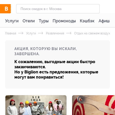
Услуги
Отели
Туры
Промокоды
Кэшбэк
Афиша 
Главная
Услуги
Развлечения
Отдых на свежем воздухе
АКЦИЯ, КОТОРУЮ ВЫ ИСКАЛИ,
ЗАВЕРШЕНА.
К сожалению, выгодные акции быстро
заканчиваются.
Но у Biglion есть предложения, которые
могут вам понравиться!