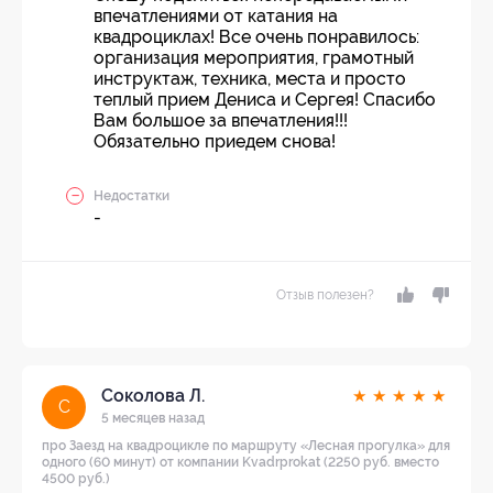
впечатлениями от катания на
квадроциклах! Все очень понравилось:
организация мероприятия, грамотный
инструктаж, техника, места и просто
теплый прием Дениса и Сергея! Спасибо
Вам большое за впечатления!!!
Обязательно приедем снова!
Недостатки
-
Отзыв полезен?
Соколова Л.
★
★
★
★
★
С
5 месяцев назад
про Заезд на квадроцикле по маршруту «Лесная прогулка» для
одного (60 минут) от компании Kvadrprokat (2250 руб. вместо
4500 руб.)