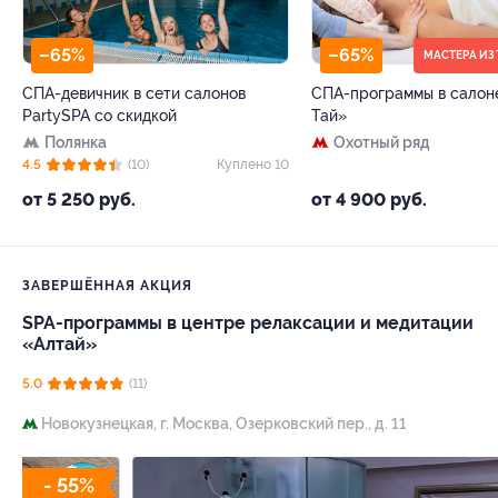
–65%
–65%
МАСТЕРА ИЗ
СПА-девичник в сети салонов
СПА-программы в салон
PartySPA со скидкой
Тай»
Полянка
Охотный ряд
4.5
(10)
Куплено 10
от 5 250 руб.
от 4 900 руб.
ЗАВЕРШЁННАЯ АКЦИЯ
SPA-программы в центре релаксации и медитации
«Алтай»
5.0
(11)
Новокузнецкая,
г. Москва, Озерковский пер., д. 11
- 55%