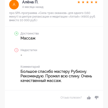
Алёна П.
★
★
★
★
★
А
4 месяца назад
про SPA-программа «Сила трех океанов» для одного (160
минут) в центре релаксации и медитации «Алтай» (4900 руб.
вместо 10 000 руб.)
Достоинства
Массаж
Недостатки
-
Комментарий
Большое спасибо мастеру Рубиону.
Рекомендую. Промял всю спину. Очень
качественный массаж.
Отзыв полезен?