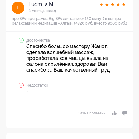
Ludmila M.
★
★
★
★
★
L
3 месяца назад
про SPA-программа Big SPA для одного (150 минут) в центре
релаксации и медитации «Алтай» (4320 руб. вместо 9000 руб.)
Достоинства
Спасибо большое мастеру Жанэт,
сделала волшебный массаж,
проработала все мышцы, вышла из
салона окрылённая, здоровья Вам,
спасибо за Ваш качественный труд
Недостатки
-
Отзыв полезен?