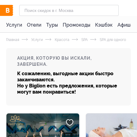
Услуги
Отели
Туры
Промокоды
Кэшбэк
Афиша 
Главная
Услуги
Красота
SPA
SPA для одного
АКЦИЯ, КОТОРУЮ ВЫ ИСКАЛИ,
ЗАВЕРШЕНА.
К сожалению, выгодные акции быстро
заканчиваются.
Но у Biglion есть предложения, которые
могут вам понравиться!