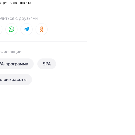
кция завершена
литься с друзьями
жие акции
PA-программа
SPA
алон красоты