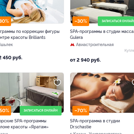
30%
–30%
ЗАПИСАТЬСЯ ОНЛАЙ
граммы по коррекции фигуры
SPA-программы в студии масс
нтре красоты Brilliants
Gulera
Яшьлек
Авиастроительная
Купл
2 450 руб.
от 2 940 руб.
50%
–70%
ЗАПИСАТЬСЯ ОНЛАЙН
орские SPA-программы
SPA-программа в студии
алоне красоты «Яратам»
Dr.schastie