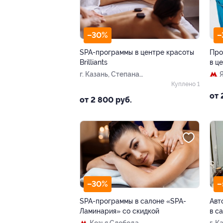
–30%
–
SPA-программы в центре красоты
Про
Brilliants
в це
г. Казань, Степана
Халтурина ул, д. 11/10
Куплено 1
от 
от 2 800 руб.
–30%
–
SPA-программы в салоне «SPA-
Авт
Ламинария» со скидкой
в с