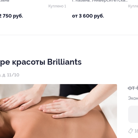
азань
г. Казань, Университетская
ул, д. 10а
Куплено 1
Купл
2 750 руб.
от 3 600 руб.
е красоты Brilliants
, д. 11/10
от 
Экон
1