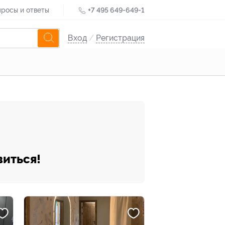
росы и ответы
+7 495 649-649-1
Вход
/
Регистрация
виться!