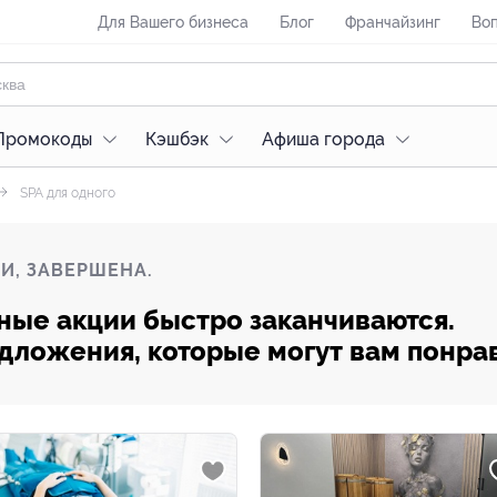
Для Вашего бизнеса
Блог
Франчайзинг
Воп
Промокоды
Кэшбэк
Афиша города
SPA для одного
И, ЗАВЕРШЕНА.
ные акции быстро заканчиваются.
редложения, которые могут вам понра