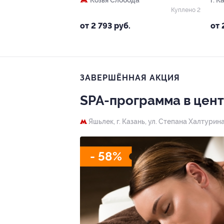
Козья Слобода
г. К
Куплено 2
от 2 793 руб.
от 
ЗАВЕРШЁННАЯ АКЦИЯ
SPA-программа в центр
Яшьлек,
г. Казань, ул. Степана Халтурина
- 58%