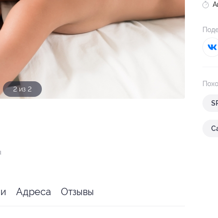
А
Поде
Похо
1 из 2
S
С
я
ии
Адреса
Отзывы