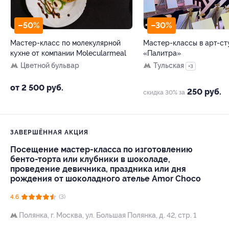
–50%
–30%
Мастер-класс по молекулярной
Мастер-классы в арт-ст
кухне от компании Molecularmeal
«Палитра»
Цветной бульвар
Тульская
+3
от 2 500 руб.
250 руб.
скидка 30% за
ЗАВЕРШЁННАЯ АКЦИЯ
Посещение мастер-класса по изготовлению
бенто-торта или клубники в шоколаде,
проведение девичника, праздника или дня
рождения от шоколадного ателье Amor Choco
4.6
(3)
Полянка,
г. Москва, ул. Большая Полянка, д. 42, стр. 1