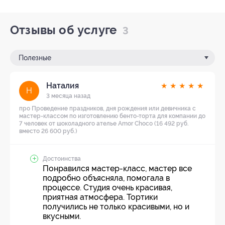
Отзывы об услуге
3
Полезные
Наталия
★
★
★
★
★
Н
3 месяца назад
про Проведение праздников, дня рождения или девичника с
мастер-классом по изготовлению бенто-торта для компании до
7 человек от шоколадного ателье Amor Choco (16 492 руб.
вместо 26 600 руб.)
Достоинства
Понравился мастер-класс, мастер все
подробно объясняла, помогала в
процессе. Студия очень красивая,
приятная атмосфера. Тортики
получились не только красивыми, но и
вкусными.