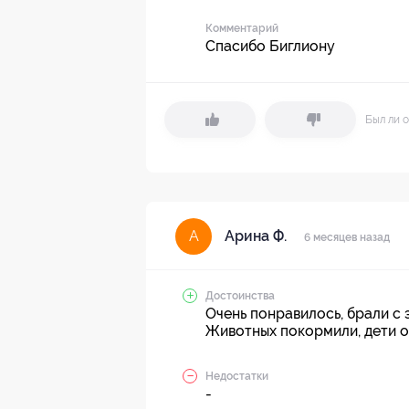
Комментарий
Спасибо Биглиону
Был ли о
Арина Ф.
А
6 месяцев назад
Достоинства
Очень понравилось, брали с 
Животных покормили, дети о
Недостатки
-