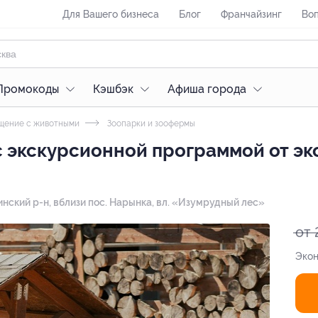
Для Вашего бизнеса
Блог
Франчайзинг
Воп
Промокоды
Кэшбэк
Афиша города
ение с животными
Зоопарки и зоофермы
с экскурсионной программой от э
инский р-н, вблизи пос. Нарынка, вл. «Изумрудный лес»
от 
Экон