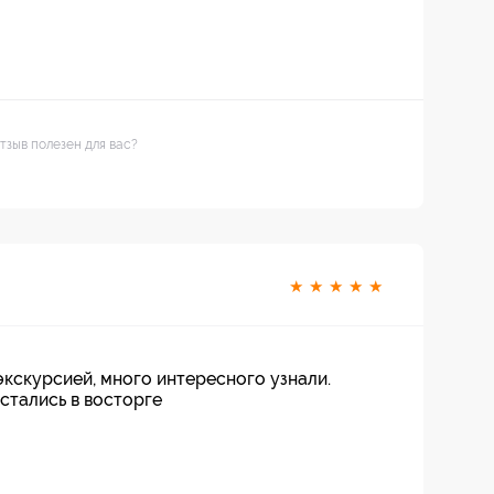
тзыв полезен для вас?
★
★
★
★
★
экскурсией, много интересного узнали.
стались в восторге