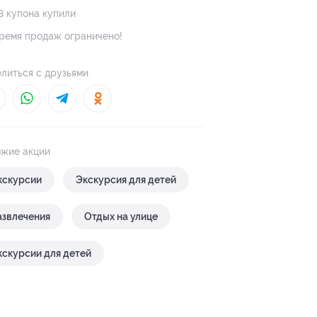
3 купона купили
ремя продаж ограничено!
литься с друзьями
жие акции
кскурсии
Экскурсия для детей
азвлечения
Отдых на улице
кскурсии для детей