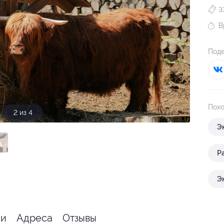
3
В
Поде
Похо
3 из 4
Э
Р
Э
ии
Адреса
Отзывы