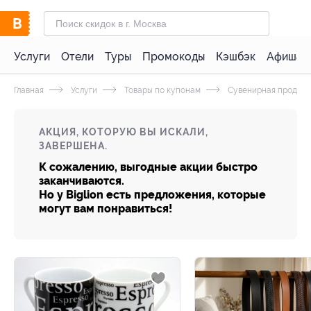
Услуги
Отели
Туры
Промокоды
Кэшбэк
Афиша 
Главная
Услуги
Товары по купонам
Сувенирная продукц
АКЦИЯ, КОТОРУЮ ВЫ ИСКАЛИ,
ЗАВЕРШЕНА.
К сожалению, выгодные акции быстро
заканчиваются.
Но у Biglion есть предложения, которые
могут вам понравиться!