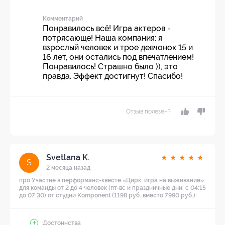
Комментарий
Понравилось всё! Игра актеров -
потрясающе! Наша компания: я
взрослый человек и трое девчонок 15 и
16 лет, они остались под впечатлением!
Понравилось! Страшно было )), это
правда. Эффект достигнут! Спасибо!
Отзыв полезен?
Svetlana K.
★
★
★
★
★
S
2 месяца назад
про Участие в перформанс-квесте «Цирк: игра на выживание»
для команды от 2 до 4 человек (пт-вс и праздничные дни: с 04:15
до 07:30) от студии Komponent (1198 руб. вместо 7990 руб.)
Достоинства