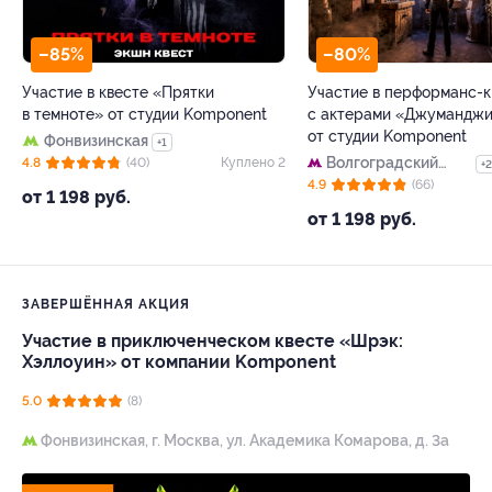
–85%
–80%
Участие в квесте «Прятки
Участие в перформанс-к
в темноте» от студии Komponent
с актерами «Джумандж
от студии Komponent
Фонвизинская
+1
Волгоградский
4.8
(40)
Куплено 2
+2
проспект
4.9
(66)
от 1 198 руб.
от 1 198 руб.
ЗАВЕРШЁННАЯ АКЦИЯ
Участие в приключенческом квесте «Шрэк:
Хэллоуин» от компании Komponent
5.0
(8)
Фонвизинская,
г. Москва, ул. Академика Комарова, д. 3а