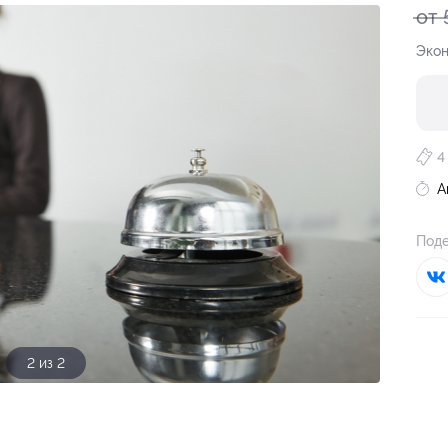
от 
Экон
4
А
Поде
1 из 2