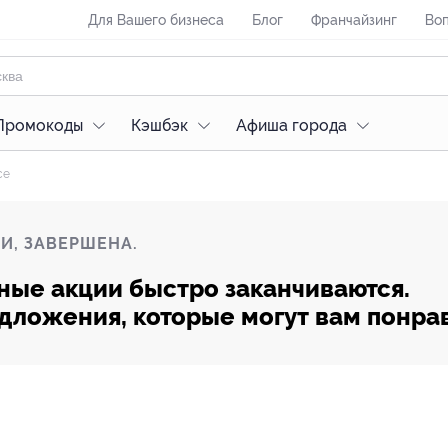
Для Вашего бизнеса
Блог
Франчайзинг
Воп
Промокоды
Кэшбэк
Афиша города
се
И, ЗАВЕРШЕНА.
ные акции быстро заканчиваются.
редложения, которые могут вам понра