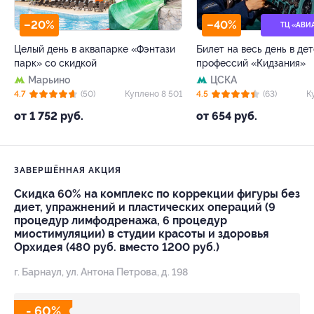
–20%
–40%
ТЦ «АВИ
Целый день в аквапарке «Фэнтази
Билет на весь день в де
парк» со скидкой
профессий «Кидзания»
Марьино
ЦСКА
4.7
(50)
Куплено 8 501
4.5
(63)
К
от 1 752 руб.
от 654 руб.
ЗАВЕРШЁННАЯ АКЦИЯ
Скидка 60% на комплекс по коррекции фигуры без
диет, упражнений и пластических операций (9
процедур лимфодренажа, 6 процедур
миостимуляции) в студии красоты и здоровья
Орхидея (480 руб. вместо 1200 руб.)
г. Барнаул, ул. Ан­то­на Пет­ро­ва, д. 198
- 60%