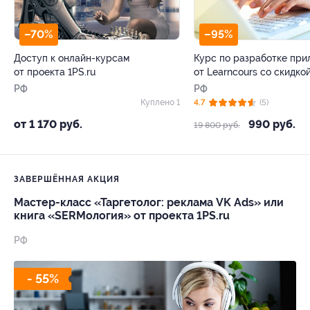
–70%
–95%
Доступ к онлайн-курсам
Курс по разработке пр
от проекта 1PS.ru
от Learncours со скидко
РФ
РФ
Куплено 1
4.7
(5)
от 1 170 руб.
990 руб.
19 800 руб.
ЗАВЕРШЁННАЯ АКЦИЯ
Мастер-класс «Таргетолог: реклама VK Ads» или
книга «SERMология» от проекта 1PS.ru
РФ
- 55%