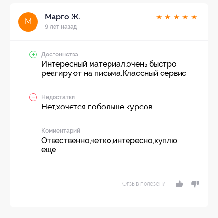
Марго Ж.
★
★
★
★
★
М
9 лет назад
Достоинства
Интересный материал,очень быстро
реагируют на письма.Классный сервис
Недостатки
Нет,хочется побольше курсов
Комментарий
Отвественно,четко,интересно,куплю
еще
Отзыв полезен?