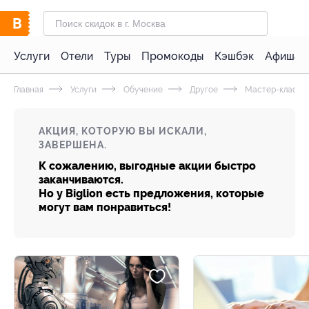
Услуги
Отели
Туры
Промокоды
Кэшбэк
Афиша 
Главная
Услуги
Обучение
Другое
Мастер-классы
АКЦИЯ, КОТОРУЮ ВЫ ИСКАЛИ,
ЗАВЕРШЕНА.
К сожалению, выгодные акции быстро
заканчиваются.
Но у Biglion есть предложения, которые
могут вам понравиться!