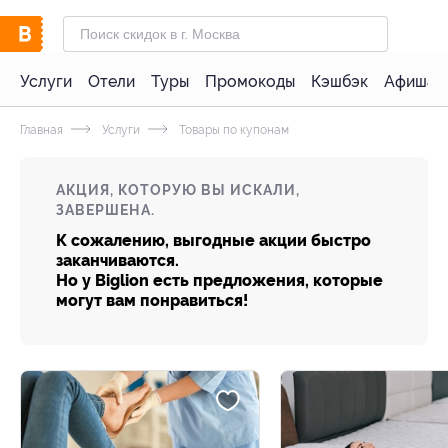
Услуги
Отели
Туры
Промокоды
Кэшбэк
Афиша 
Главная
Услуги
Товары по купонам
АКЦИЯ, КОТОРУЮ ВЫ ИСКАЛИ,
ЗАВЕРШЕНА.
К сожалению, выгодные акции быстро
заканчиваются.
Но у Biglion есть предложения, которые
могут вам понравиться!