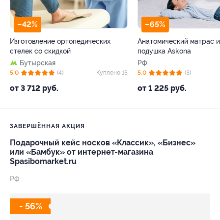
–42%
–65%
Изготовление ортопедических
Анатомический матрас 
стелек со скидкой
подушка Askona
Бутырская
РФ
5.0
(4)
Куплено 15
5.0
(3)
от 3 712 руб.
от 1 225 руб.
ЗАВЕРШЁННАЯ АКЦИЯ
Подарочный кейс носков «Классик», «Бизнес»
или «Бамбук» от интернет-магазина
Spasibomarket.ru
РФ
- 56%