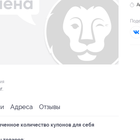
А
Поде
ия
г.
ии
Адреса
Отзывы
ченное количество купонов для себя
ы товаров
: