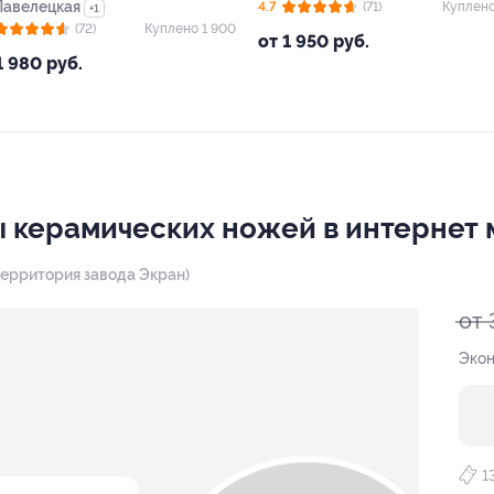
Павелецкая
4.7
(71)
Куплен
+1
(72)
Куплено 1 900
от 1 950 руб.
1 980 руб.
 керамических ножей в интернет 
(территория завода Экран)
от 
Экон
1