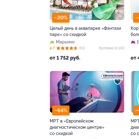
–20%
–
Целый день в аквапарке «Фэнтази
Кор
парк» со скидкой
бол
Марьино
4.7
(51)
Куплено 8 130
от 1 752 руб.
от 
–64%
–
МРТ в «Европейском
МРТ
диагностическом центре»
диа
со скидкой
со 