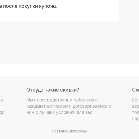
в после покупки купона.
Откуда такие скидки?
См
по
Мы непосредственно работаем с
Есл
каждым партнером и договариваемся с
ве
до
ним о лучших условиях для вас
то
па
Остались вопросы?