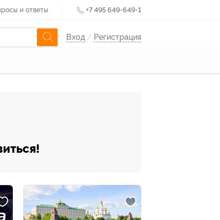
росы и ответы
+7 495 649-649-1
Вход
/
Регистрация
виться!