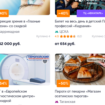
40%
–40%
ТЦ «АВИАПАРК»
рекция зрения в «Глазные
Билет на весь день в детский 
езни» со скидкой
профессий «Кидзания»
Баррикадная
ЦСКА
Куплено 4
4.5
(62)
Куплено 
42 000 руб.
от 654 руб.
64%
–50%
 в «Европейском
Пироги от пекарни «Магазин
гностическом центре»
осетинских пирогов»
скидкой
Таганская