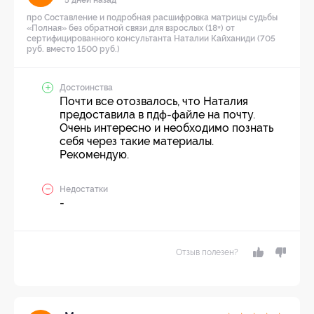
про Составление и подробная расшифровка матрицы судьбы
«Полная» без обратной связи для взрослых (18+) от
сертифицированного консультанта Наталии Кайханиди (705
руб. вместо 1500 руб.)
Достоинства
Почти все отозвалось, что Наталия
предоставила в пдф-файле на почту.
Очень интересно и необходимо познать
себя через такие материалы.
Рекомендую.
Недостатки
-
Отзыв полезен?