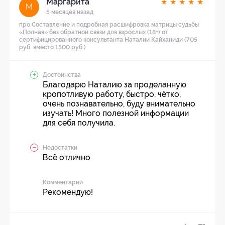
Маргарита
★
★
★
★
★
М
5 месяцев назад
про Составление и подробная расшифровка матрицы судьбы
«Полная» без обратной связи для взрослых (18+) от
сертифицированного консультанта Наталии Кайханиди (705
руб. вместо 1500 руб.)
Достоинства
Благодарю Наталию за проделанную
кропотливую работу, быстро, чётко,
очень познавательно, буду внимательно
изучать! Много полезной информации
для себя получила.
Недостатки
Всё отлично
Комментарий
Рекомендую!