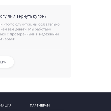
огу ли я вернуть купон?
и что-то случится, мы обязательно
рнем вам деньги. Мы работаем
лько с проверенными и надежными
ртнерами
ты»
МАЦИЯ
ПАРТНЕРАМ