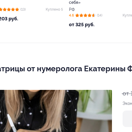
себя»
РФ
(13)
Куплено 5
4.6
(14)
Купл
203 руб.
от 325 руб.
трицы от нумеролога Екатерины 
от 
Экон