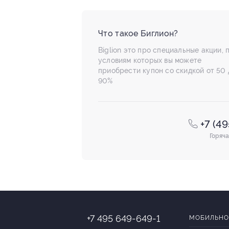
Что такое Биглион?
Biglion это про специальные акции, 
условиям которых вы можете
приобрести купон со скидкой от 50 
90%
+7 (4
Горяча
+7 495 649-649-1
МОБИЛЬНО