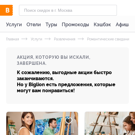
Услуги
Отели
Туры
Промокоды
Кэшбэк
Афиша 
Главная
Услуги
Развлечения
Романтические свидания
АКЦИЯ, КОТОРУЮ ВЫ ИСКАЛИ,
ЗАВЕРШЕНА.
К сожалению, выгодные акции быстро
заканчиваются.
Но у Biglion есть предложения, которые
могут вам понравиться!