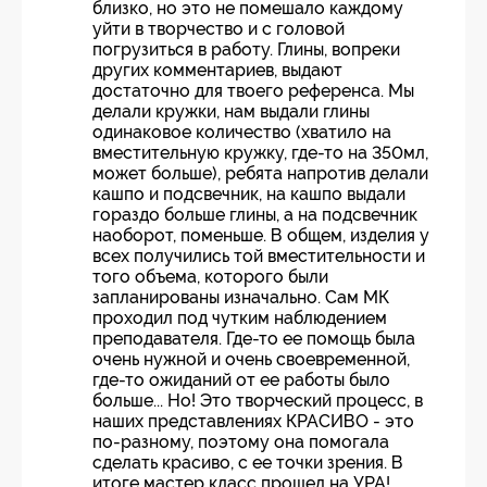
близко, но это не помешало каждому
уйти в творчество и с головой
погрузиться в работу. Глины, вопреки
других комментариев, выдают
достаточно для твоего референса. Мы
делали кружки, нам выдали глины
одинаковое количество (хватило на
вместительную кружку, где-то на 350мл,
может больше), ребята напротив делали
кашпо и подсвечник, на кашпо выдали
гораздо больше глины, а на подсвечник
наоборот, поменьше. В общем, изделия у
всех получились той вместительности и
того объема, которого были
запланированы изначально. Сам МК
проходил под чутким наблюдением
преподавателя. Где-то ее помощь была
очень нужной и очень своевременной,
где-то ожиданий от ее работы было
больше... Но! Это творческий процесс, в
наших представлениях КРАСИВО - это
по-разному, поэтому она помогала
сделать красиво, с ее точки зрения. В
итоге мастер класс прошел на УРА!