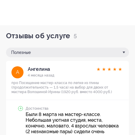
Отзывы об услуге
5
Полезные
Ангелина
★
★
★
★
★
А
4 месяца назад
про Посещение мастер-класса по лепке из глины
(продолжительность — 1,5 часа) на выбор для двоих от
мастера Волошиной Ирины (1920 руб. вместо 4000 руб.)
Достоинства
Были 8 марта на мастер-классе.
Небольшая уютная студия, места,
конечно, маловато, 4 взрослых человека
(2 незнакомые пары) сидели очень