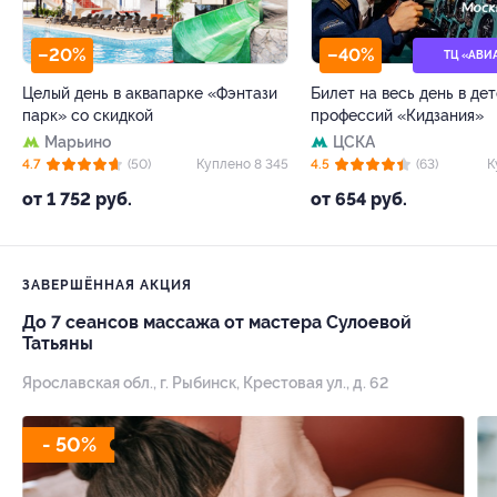
–20%
–40%
ТЦ «АВИ
Целый день в аквапарке «Фэнтази
Билет на весь день в де
парк» со скидкой
профессий «Кидзания»
Марьино
ЦСКА
4.7
(50)
Куплено 8 345
4.5
(63)
К
от 1 752 руб.
от 654 руб.
ЗАВЕРШЁННАЯ АКЦИЯ
До 7 сеансов массажа от мастера Сулоевой
Татьяны
Ярославская обл., г. Рыбинск, Крестовая ул., д. 62
- 50%