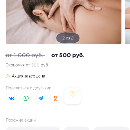
1 из 2
от 1 000 руб.
от 500 руб.
Экономия от 500 руб.
Акция завершена
Поделиться с друзьями
0
Похожие акции