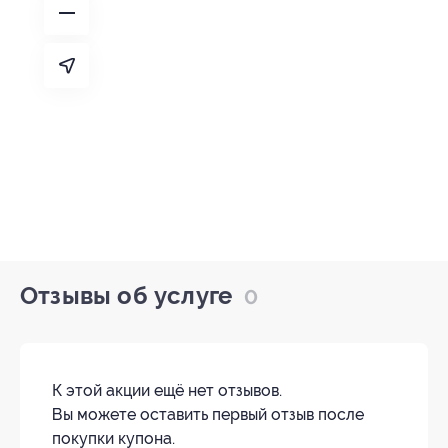
Отзывы об услуге
0
К этой акции ещё нет отзывов.
Вы можете оставить первый отзыв после
покупки купона.