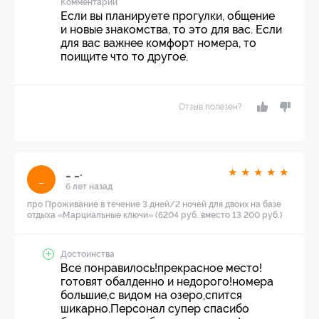
Комментарий
Если вы планируете прогулки, общение
и новые знакомства, то это для вас. Если
для вас важнее комфорт номера, то
поищите что то другое.
Отзыв полезен?
_ _.
★
★
★
★
★
_
6 лет назад
про Проживание в течение 3 дней/2 ночей для двоих на базе
отдыха «Марциальные ключи» (6204 руб. вместо 13 200 руб.)
Достоинства
Все понравилось!прекрасное место!
готовят обалденно и недорого!номера
большие,с видом на озеро,спится
шикарно.Персонал супер спасибо