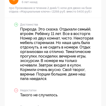
6 лет назад
про Проживание в течение 2 дней/1 ночи для двоих на базе
отдыха «Марциальные ключи» (2268 руб. вместо 5400 руб.)
Достоинства
Природа. Это сказка. Отдыхали семьёй,
втроём. Ребёнку 11 лет. Все в восторге.
Номер из двух комнат, чисто. Некоторая
мебель старенькая. Но наша цель была
отдохнуть, а не сидеть в номере. Отдых
организован на отлично. Тематические
прогулки, посиделки, вечерние игры,
экскурсии. В номере мы только
ночевали. Завтрак входил в купон.
Кормили очень вкусно. Свой творог,
варенье. Порции большие, даже наш
папа наедался.
Недостатки
Такого не случилось.