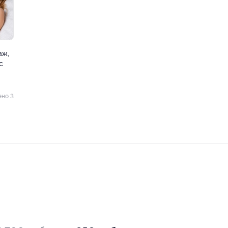
аж,
c
ено 3