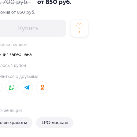
1 700 руб.
от 850 руб.
омия от 850 руб.
Купить
1
 купон куплен
кция завершена
лось 1 купон
литься с друзьями
жие акции
алон красоты
LPG-массаж