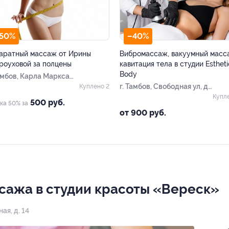
50%
–40%
аратный массаж от Ирины
Вибромассаж, вакуумный масс
роуховой за полцены
кавитация тела в студии Estheti
Body
Тамбов, Карла Маркса
д. 430
г. Тамбов, Свободная ул, д.
Куплено 2
14
Купл
500 руб.
ка 50% за
от 900 руб.
сажа в студии красоты «Вереск»
ая, д. 14