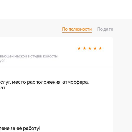
По полезности
По дате
★
★
★
★
★
ивающей маской в студии красоты
уб.)
слуг, место расположения, атмосфера,
тат
ене за её работу!