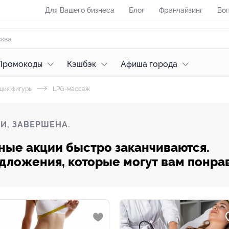
Для Вашего бизнеса
Блог
Франчайзинг
Воп
Промокоды
Кэшбэк
Афиша города
ция фигуры
LPG-массаж
И, ЗАВЕРШЕНА.
ные акции быстро заканчиваются.
редложения, которые могут вам понра