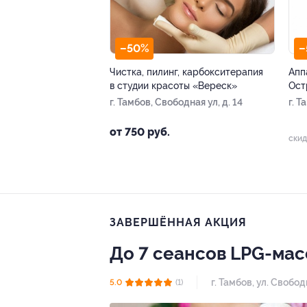
–50%
–
Чистка, пилинг, карбокситерапия
Апп
в студии красоты «Вереск»
Ост
г. Тамбов, Свободная ул, д. 14
г. 
ул, 
от 750 руб.
скид
ЗАВЕРШЁННАЯ АКЦИЯ
До 7 сеансов LPG-мас
г. Тамбов, ул. Свободн
5.0
(1)