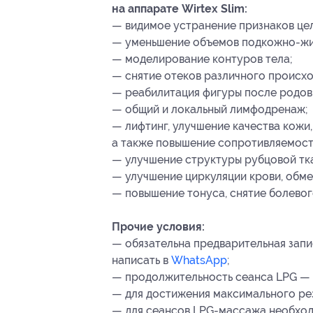
на аппарате Wirtex Slim:
— видимое устранение признаков цел
— уменьшение объемов подкожно-жир
— моделирование контуров тела;
— снятие отеков различного происх
— реабилитация фигуры после родов
— общий и локальный лимфодренаж;
— лифтинг, улучшение качества кожи
а также повышение сопротивляемост
— улучшение структуры рубцовой тк
— улучшение циркуляции крови, обме
— повышение тонуса, снятие болевог
Прочие условия:
— обязательна предварительная запи
написать в
WhatsApp
;
— продолжительность сеанса LPG — 
— для достижения максимального ре
— для сеансов LPG-массажа необход