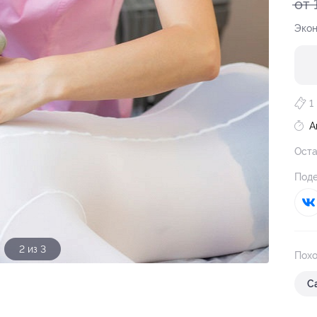
от 
Экон
1
А
Оста
Поде
3 из 3
Похо
С