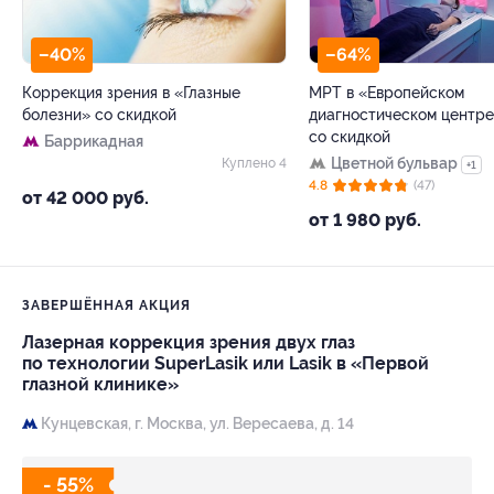
–40%
–64%
Коррекция зрения в «Глазные
МРТ в «Европейском
болезни» со скидкой
диагностическом центр
со скидкой
Баррикадная
Цветной бульвар
Куплено 4
+1
4.8
(47)
от 42 000 руб.
от 1 980 руб.
ЗАВЕРШЁННАЯ АКЦИЯ
Лазерная коррекция зрения двух глаз
по технологии SuperLasik или Lasik в «Первой
глазной клинике»
Кунцевская,
г. Москва, ул. Вересаева, д. 14
- 55%