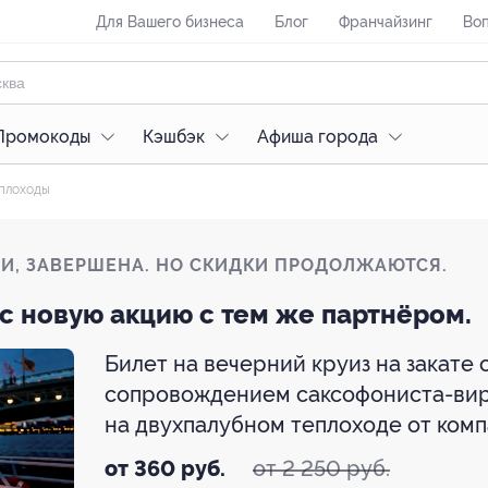
Для Вашего бизнеса
Блог
Франчайзинг
Воп
Промокоды
Кэшбэк
Афиша города
плоходы
ЛИ, ЗАВЕРШЕНА. НО СКИДКИ ПРОДОЛЖАЮТСЯ.
с новую акцию с тем же партнёром.
Билет на вечерний круиз на закате 
сопровождением саксофониста-вир
на двухпалубном теплоходе от ком
от 2 250 руб.
от 360 руб.