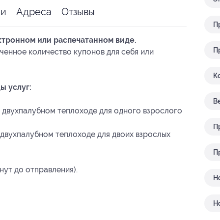
ии
Адреса
Отзывы
П
ктронном или распечатанном виде.
П
ченное количество купонов для себя или
К
ы услуг:
В
 двухпалубном теплоходе для одного взрослого
П
 двухпалубном теплоходе для двоих взрослых
П
нут до отправления).
Н
Н