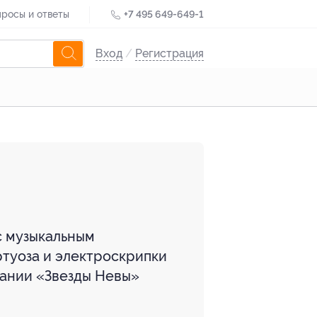
росы и ответы
+7 495 649-649-1
Вход
/
Регистрация
с музыкальным
туоза и электроскрипки
пании «Звезды Невы»