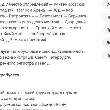
, д. 7 (место отправления) — Кантемировский
О
стадион «Газпром Арена» — ЗСД — наб.
ион «Петровский» — Тучков мост — Биржевой
П
ова (начало разведения мостов) — Дворцовый
овская крепость — Троицкий мост — фрегат
П
итейный мост — крейсер «Аврора» —
., д. 7 (место прибытия).
Д
луги:
метеоусловия и законодательные акты,
П
ой администрации Санкт-Петербурга,
речного регистра и ГИМС.
требуется.
бой романтический круиз под разводными
 с саксофонистом;
ртуозов коллектива «Звезды Невы»;