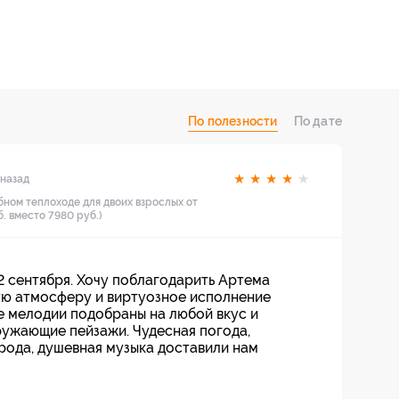
По полезности
По дате
★
★
★
★
★
 назад
бном теплоходе для двоих взрослых от
. вместо 7980 руб.)
2 сентября. Хочу поблагодарить Артема
ую атмосферу и виртуозное исполнение
е мелодии подобраны на любой вкус и
ружающие пейзажи. Чудесная погода,
рода, душевная музыка доставили нам