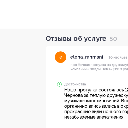
Отзывы об услуге
50
elena_rahmani
e
10 месяцев
про Ночная прогулка на двухпалу
компании «Звезды Невы» (3910 руб
Достоинства
Наша прогулка состоялась 1
Чернова за теплую дружеск
музыкальных композиций. Вс
органично вписывались в ок
прекрасные виды ночного го
незабываемые впечатления.