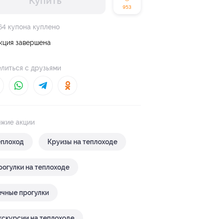
Купить
953
64 купона куплено
кция завершена
литься с друзьями
жие акции
еплоход
Круизы на теплоходе
рогулки на теплоходе
ечные прогулки
кскурсии на теплоходе