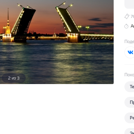
7
А
Поде
Похо
3 из 3
Т
П
Р
Э