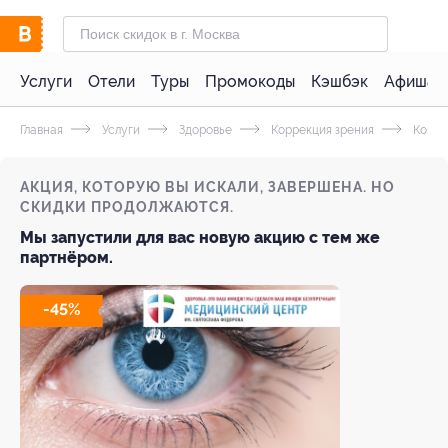
Услуги
Отели
Туры
Промокоды
Кэшбэк
Афиша 
Главная
Услуги
Здоровье
Коррекция зрения
Коррек
АКЦИЯ, КОТОРУЮ ВЫ ИСКАЛИ, ЗАВЕРШЕНА. НО
СКИДКИ ПРОДОЛЖАЮТСЯ.
Мы запустили для вас новую акцию с тем же
партнёром.
-45%