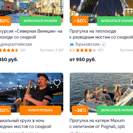
50%
–50%
ЗАПИСАТЬСЯ ОНЛАЙН
ЗАПИСАТЬСЯ ОНЛАЙ
курсия «Северная Венеция» на
Прогулка на теплоходе
лоходе со скидкой
к разводным мостам со скидкой
Адмиралтейская
Горьковская
+2
(16)
Куплено 3 197
4.3
(87)
Куплен
350 руб.
от 950 руб.
60%
–38%
ЖИВАЯ МУЗЫКА
ЗАПИСАТЬСЯ ОНЛАЙ
ыкальный круиз в ночь
Прогулка на катере Maxum
водных мостов со скидкой
с капитаном от Pognali_spb