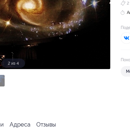
2
А
Поде
Похо
2 из 4
М
ии
Адреса
Отзывы