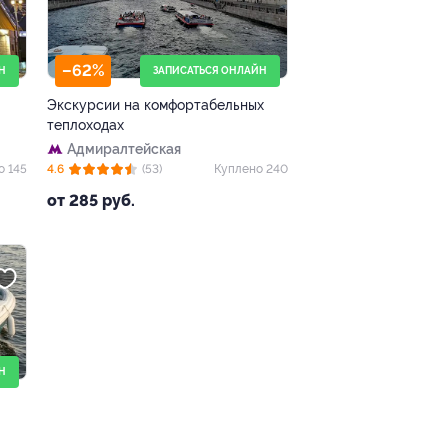
–62%
Н
ЗАПИСАТЬСЯ ОНЛАЙН
Экскурсии на комфортабельных
теплоходах
Адмиралтейская
о 145
4.6
(53)
Куплено 240
от 285 руб.
Н