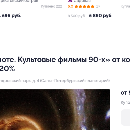
Крестовский остров
Садовая
Куплено 222
5.0
(3)
Купл
1 596 руб.
5 890 руб.
9 500 руб.
ноте. Культовые фильмы 90-х» от 
 20%
андровский парк, д. 4 (Санкт-Петербургский планетарий)
от 
Купо