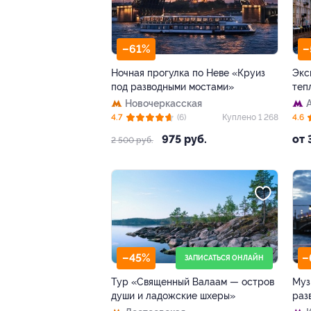
–61%
–
Ночная прогулка по Неве «Круиз
Экс
под разводными мостами»
теп
Новочеркасская
4.7
(6)
Куплено 1 268
4.6
975 руб.
от 
2 500 руб.
–45%
–
ЗАПИСАТЬСЯ ОНЛАЙН
Тур «Священный Валаам — остров
Муз
души и ладожские шхеры»
раз