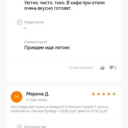
Уютно, чисто, тихо. В кафе при отели
очень вкусно готовят.
Недостатки
-
Комментарий
Приедем еще летом)
Отзыв полезен?
1
Марина Д.
★
★
★
★
★
М
4 года назад
про Отдых для троих в номере 5 в течение 2 дней/1 ночи в
комплексе «Лесной бункер» (3290 руб. вместо 4700 руб.)
Достоинства