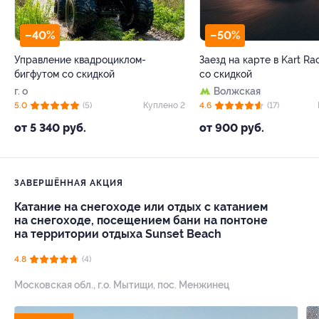
–40%
–50%
Управление квадроциклом-
Заезд на карте в Kart Ra
бигфутом со скидкой
со скидкой
г. о
Волжская
5.0
(5)
Куплено 2
4.6
(17)
от 5 340 руб.
от 900 руб.
ЗАВЕРШЁННАЯ АКЦИЯ
Катание на снегоходе или отдых с катанием
на снегоходе, посещением бани на понтоне
на территории отдыха Sunset Beach
4.8
(4)
Московская обл., г.о. Мытищи, пос. Менжинец