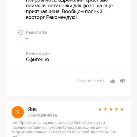
пейзажи, остановки для фото, да еще
приятная цена. Вообщем полный
восторг Рекомендую!
Недостатки
-
Комментарий
Офигенно
Отзыв полезен?
Яна
★
★
★
★
★
Я
5 месяцев назад
про Прогулка на одном снегоходе Stels (60 минут) и
посещение бани на понтоне (1 час) в выходные дни на
территории отдыха Sunset Beach (8120 руб. вместо 14 500
руб.)