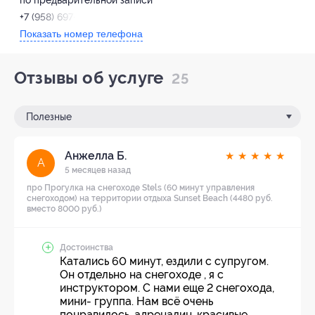
по предварительной записи
+7 (958) 697-43-03
Показать номер телефона
Отзывы об услуге
25
Полезные
Анжелла Б.
★
★
★
★
★
А
5 месяцев назад
про Прогулка на снегоходе Stels (60 минут управления
снегоходом) на территории отдыха Sunset Beach (4480 руб.
вместо 8000 руб.)
Достоинства
Катались 60 минут, ездили с супругом.
Он отдельно на снегоходе , я с
инструктором. С нами еще 2 снегохода,
мини- группа. Нам всё очень
понравилось, адреналин, красивые