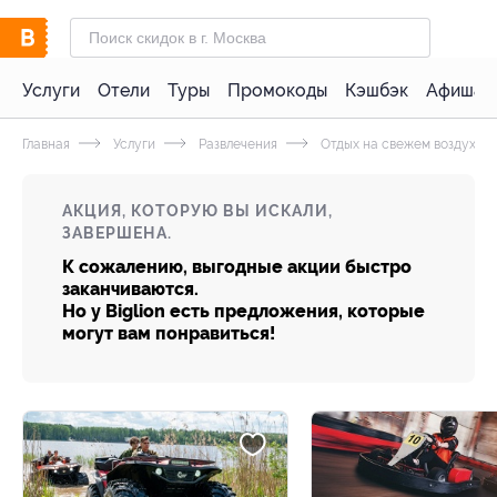
Услуги
Отели
Туры
Промокоды
Кэшбэк
Афиша 
Главная
Услуги
Развлечения
Отдых на свежем воздухе
АКЦИЯ, КОТОРУЮ ВЫ ИСКАЛИ,
ЗАВЕРШЕНА.
К сожалению, выгодные акции быстро
заканчиваются.
Но у Biglion есть предложения, которые
могут вам понравиться!