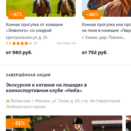
–51%
–56%
Конная прогулка от конюшни
Конная прогулка или пр
«Эквилого» со скидкой
на пони в конюшне «Гва
Центральная ул, д. 15
г. Химки, дер. Пикино,
Новая ул, д. 101
4.3
(6)
Куплено 44
от 980 руб.
от 792 руб.
ЗАВЕРШЁННАЯ АКЦИЯ
Экскурсия и катание на лошадях в
конноспортивном клубе «НиКа»
Волжская,
г. Москва, ул. Тихая, д. 23, стр. 8а (территория
Люблинского парка)
- 51%