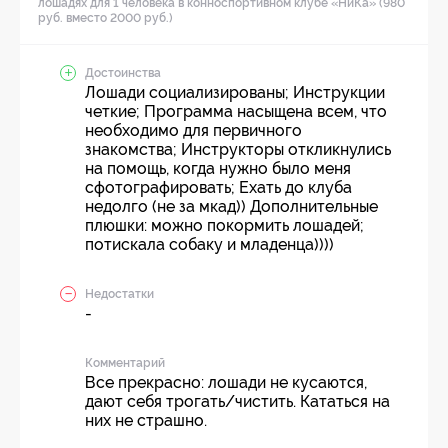
лошадях для 1 человека в конноспортивном клубе «НиКа» (980
руб. вместо 2000 руб.)
Достоинства
Лошади социализированы; Инструкции
четкие; Программа насыщена всем, что
необходимо для первичного
знакомства; Инструкторы откликнулись
на помощь, когда нужно было меня
сфотографировать; Ехать до клуба
недолго (не за мкад)) Дополнительные
плюшки: можно покормить лошадей;
потискала собаку и младенца))))
Недостатки
-
Комментарий
Все прекрасно: лошади не кусаются,
дают себя трогать/чистить. Кататься на
них не страшно.