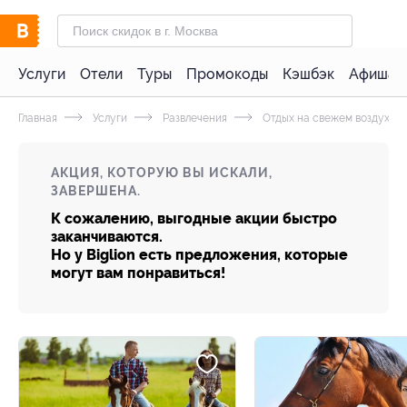
Услуги
Отели
Туры
Промокоды
Кэшбэк
Афиша 
Главная
Услуги
Развлечения
Отдых на свежем воздухе
АКЦИЯ, КОТОРУЮ ВЫ ИСКАЛИ,
ЗАВЕРШЕНА.
К сожалению, выгодные акции быстро
заканчиваются.
Но у Biglion есть предложения, которые
могут вам понравиться!