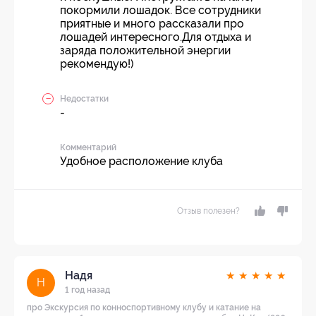
покормили лошадок. Все сотрудники
приятные и много рассказали про
лошадей интересного.Для отдыха и
заряда положительной энергии
рекомендую!)
Недостатки
-
Комментарий
Удобное расположение клуба
Отзыв полезен?
Надя
★
★
★
★
★
Н
1 год назад
про Экскурсия по конноспортивному клубу и катание на