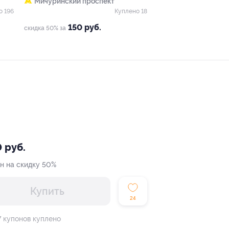
Мичуринский проспект
о 196
Куплено 18
150 руб.
скидка 50% за
 руб.
н на скидку 50%
Купить
24
7 купонов куплено