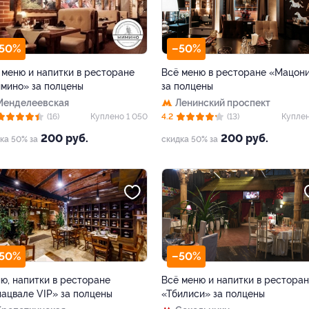
50%
–50%
 меню и напитки в ресторане
Всё меню в ресторане «Мацон
мино» за полцены
за полцены
Менделеевская
Ленинский проспект
(16)
Куплено 1 050
4.2
(13)
Купле
200 руб.
200 руб.
ка 50% за
скидка 50% за
50%
–50%
ю, напитки в ресторане
Всё меню и напитки в рестора
нацвале VIP» за полцены
«Тбилиси» за полцены