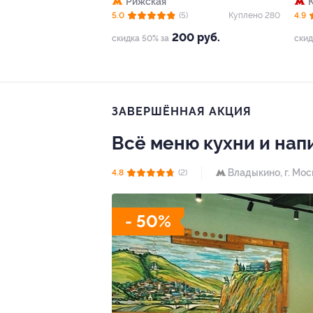
Рижская
5.0
(5)
Куплено 280
4.9
200 руб.
скидка 50% за
скид
ЗАВЕРШЁННАЯ АКЦИЯ
Всё меню кухни и нап
Владыкино,
г. Мос
4.8
(2)
- 50%