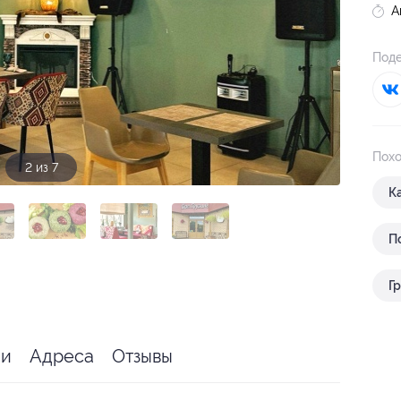
А
Поде
Похо
3 из 7
К
П
Г
ии
Адреса
Отзывы