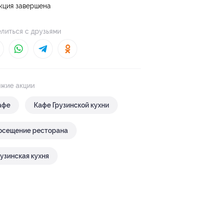
кция завершена
литься с друзьями
жие акции
афе
Кафе Грузинской кухни
осещение ресторана
рузинская кухня