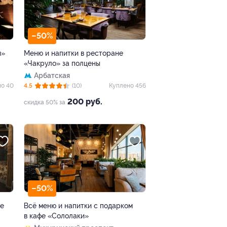
–50%
и»
Меню и напитки в ресторане
«Чакруло» за полцены
Арбатская
но 40
4.5
(10)
Куплено 456
200 руб.
скидка 50% за
–50%
не
Всё меню и напитки с подарком
в кафе «Сололаки»