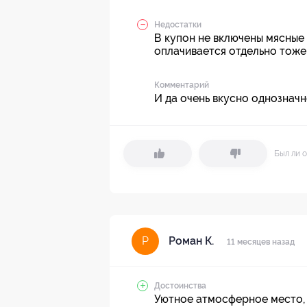
Недостатки
В купон не включены мясные
оплачивается отдельно тоже
Комментарий
И да очень вкусно однознач
Был ли о
Роман К.
Р
11 месяцев назад
Достоинства
Уютное атмосферное место, о