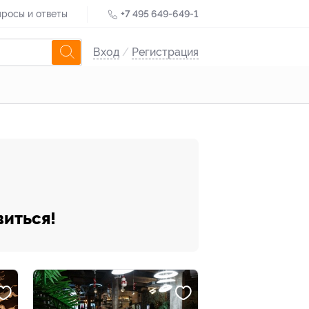
росы и ответы
+7 495 649-649-1
Вход
/
Регистрация
виться!