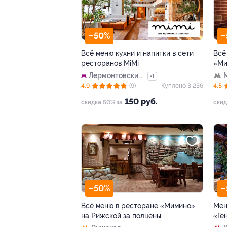
–50%
–
Всё меню кухни и напитки в сети
Всё
ресторанов MiMi
«Ми
Лермонтовский
+1
проспект
4.9
(9)
Куплено 3 236
4.5
150 руб.
скидка 50% за
скид
–50%
–
Всё меню в ресторане «Мимино»
Мен
на Рижской за полцены
«Ге