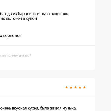
 блюда из баранины и рыба алкоголь
 не включён в купон
но вернёмся
тзыв полезен для вас?
★
★
★
★
★
чень вкусная кухня, была живая музыка.