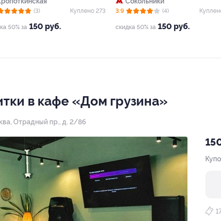
Кропоткинская
Сокольники
(3)
Куплено 273
3.9
(4)
Куплен
150 руб.
150 руб.
ка 50% за
скидка 50% за
итки в кафе «Дом грузина»
ква, Отрадный пр., д. 2/8б
150
Купо
1