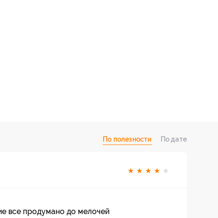
По полезности
По дате
★
★
★
★
★
е все продумано до мелочей