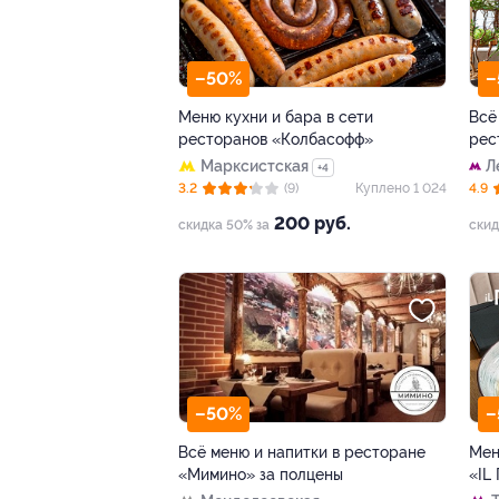
–50%
–
Меню кухни и бара в сети
Всё
ресторанов «Колбасофф»
рес
Марксистская
Л
+4
п
3.2
(9)
Куплено 1 024
4.9
200 руб.
скидка 50% за
скид
–50%
–
Всё меню и напитки в ресторане
Мен
«Мимино» за полцены
«IL