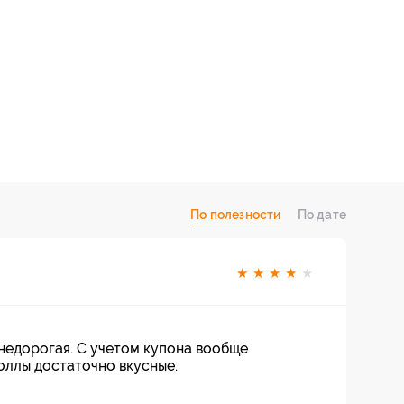
По полезности
По дате
★
★
★
★
★
 недорогая. С учетом купона вообще
оллы достаточно вкусные.