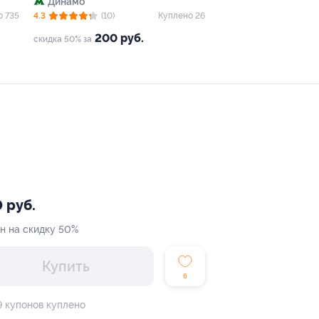
Динамо
о 735
4.3
(10)
Куплено 26
200 руб.
скидка 50% за
 руб.
н на скидку 50%
Купить
6
9 купонов куплено