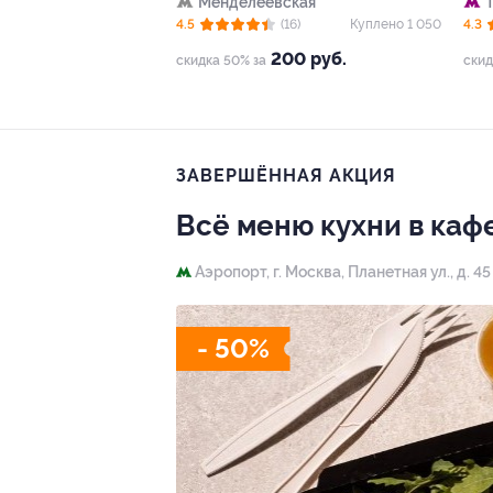
Менделеевская
4.5
(16)
Куплено 1 050
4.3
200 руб.
скидка 50% за
скид
ЗАВЕРШЁННАЯ АКЦИЯ
Всё меню кухни в кафе
Аэропорт,
г. Москва, Планетная ул., д. 45
- 50%