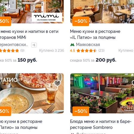
50%
–50%
 меню кухни и напитки в сети
Меню кухни в ресторане
торанов MiMi
«IL Патио» за полцены
ермонтовский
Маяковская
+1
роспект
(9)
Куплено 3 236
4.5
(23)
Куплено 
150 руб.
200 руб.
ка 50% за
скидка 50% за
50%
–50%
ю кухни в ресторане
Блюда меню и напитки в баре-
 Патио» за полцены
ресторане Sombrero