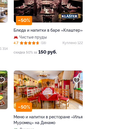
–50%
Блюда и напитки в баре «Клаштер»
Чистые пруды
4.7
(18)
Куплено 122
1 314
150 руб.
скидка 50% за
–50%
Меню и напитки в ресторане «Илья
Муромец» на Динамо