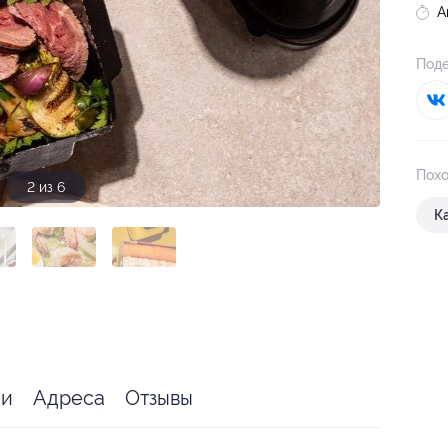
А
Поде
Похо
3 из 6
К
ии
Адреса
Отзывы