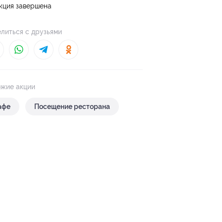
кция завершена
литься с друзьями
жие акции
афе
Посещение ресторана