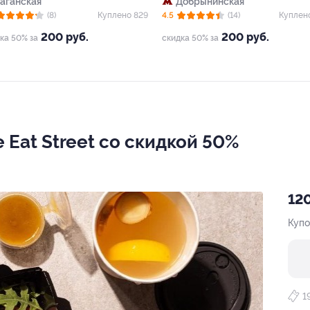
Таганская
Добрынинская
(8)
Куплено 829
4.5
(14)
Куплен
200 руб.
200 руб.
ка 50% за
скидка 50% за
 Eat Street со скидкой 50%
120
Купо
1