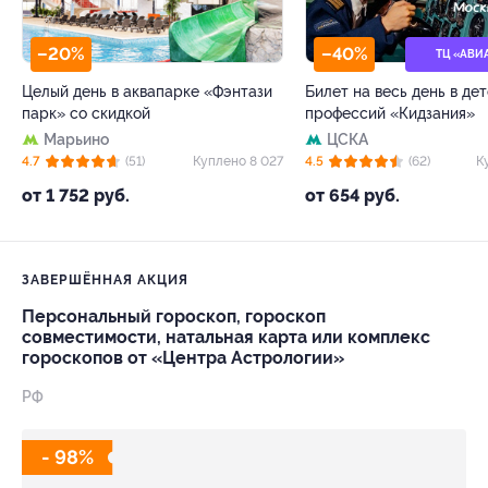
–20%
–40%
ТЦ «АВИ
Целый день в аквапарке «Фэнтази
Билет на весь день в де
парк» со скидкой
профессий «Кидзания»
Марьино
ЦСКА
4.7
(51)
Куплено 8 027
4.5
(62)
К
от 1 752 руб.
от 654 руб.
ЗАВЕРШЁННАЯ АКЦИЯ
Персональный гороскоп, гороскоп
совместимости, натальная карта или комплекс
гороскопов от «Центра Астрологии»
РФ
- 98%