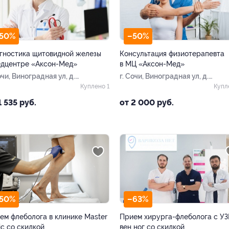
50%
–50%
гностика щитовидной железы
Консультация физиотерапевта
едцентре «Аксон-Мед»
в МЦ «Аксон-Мед»
очи, Виноградная ул, д.
г. Сочи, Виноградная ул, д.
49
Куплено 1
Купл
1 535 руб.
от 2 000 руб.
50%
–63%
ем флеболога в клинике Master
Прием хирурга-флеболога с У
ic со скидкой
вен ног со скидкой