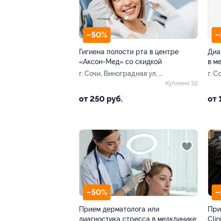
–50%
–
Гигиена полости рта в центре
Диа
«Аксон-Мед» со скидкой
в м
г. Сочи, Виноградная ул, д.
г. С
49
49
Куплено 32
от 250 руб.
от 
–50%
–
Прием дерматолога или
При
диагностика стресса в медклинике
Clin