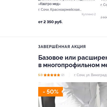
«Кватро мед»
г. С
г. Сочи, Красноармейская
д. 9
ул, д. 25/2
Куплено 2
2 50
от 2 350 руб.
ЗАВЕРШЁННАЯ АКЦИЯ
Базовое или расшире
в многопрофильном м
г. Сочи, ул. Виноград
5.0
(2)
- 50%