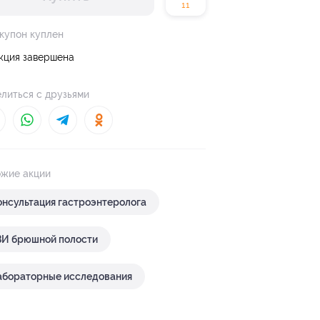
11
 купон куплен
кция завершена
литься с друзьями
жие акции
онсультация гастроэнтеролога
ЗИ брюшной полости
абораторные исследования