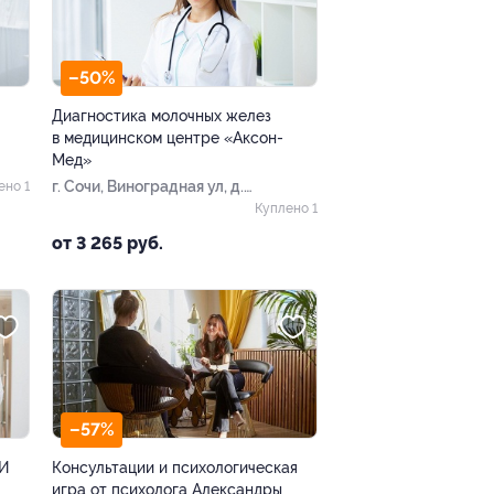
–50%
Диагностика молочных желез
в медицинском центре «Аксон-
Мед»
г. Сочи, Виноградная ул, д.
ено 1
49
Куплено 1
от 3 265 руб.
–57%
ЗИ
Консультации и психологическая
игра от психолога Александры