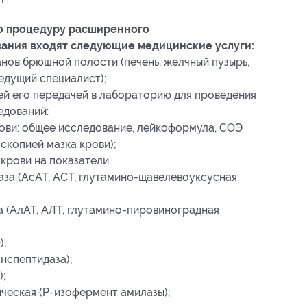
ую процедуру расширенного
вания входят следующие медицинские услуги:
нов брюшной полости (печень, желчный пузырь,
едущий специалист);
й его передачей в лабораторию для проведения
едований:
ови: общее исследование, лейкоформула, СОЭ
скопией мазка крови);
крови на показатели:
за (АсАТ, АСТ, глутамино-щавелевоуксусная
 (АлАТ, АЛТ, глутамино-пировиноградная
);
нспептидаза);
);
ческая (P-изофермент амилазы);