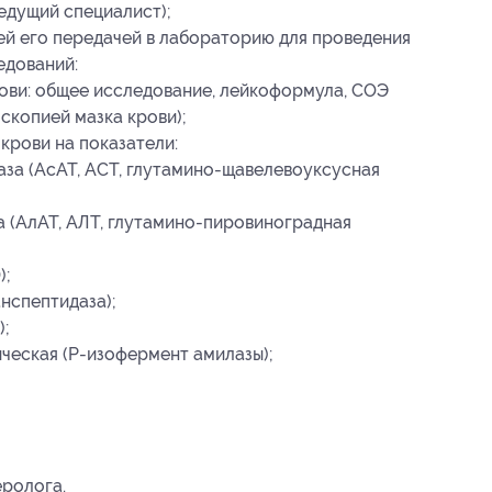
едущий специалист);
й его передачей в лабораторию для проведения
едований:
ови: общее исследование, лейкоформула, СОЭ
скопией мазка крови);
крови на показатели:
за (АсАТ, АСТ, глутамино-щавелевоуксусная
 (АлАТ, АЛТ, глутамино-пировиноградная
);
нспептидаза);
);
ческая (P-изофермент амилазы);
еролога.