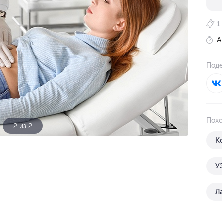
1
А
Поде
Похо
1 из 2
К
У
Л