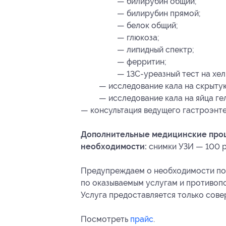
— билирубин общий;
— билирубин прямой;
— белок общий;
— глюкоза;
— липидный спектр;
— ферритин;
— 13С-уреазный тест на хел
— исследование кала на скрытую
— исследование кала на яйца гел
— консультация ведущего гастроэнт
Дополнительные медицинские проц
необходимости:
снимки УЗИ — 100 р
Предупреждаем о необходимости пол
по оказываемым услугам и противоп
Услуга предоставляется только сов
Посмотреть
прайс
.