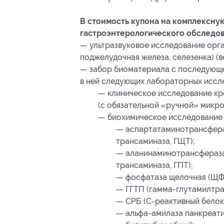
В стоимость купона на комплексн
гастроэнтерологического обследо
— ультразвуковое исследование орга
поджелудочная железа, селезенка) (в
— забор биоматериала с последующе
в ней следующих лабораторных иссл
— клиническое исследование кр
(с обязательной «ручной» микро
— биохимическое исследование 
— аспартатаминотрансфера
трансаминаза, ГЩТ);
— аланинаминотрансфераза
трансаминаза, ГПТ);
— фосфатаза щелочная (ЩФ
— ГГТП (гамма-глутамилтра
— СРБ (С-реактивный белок
— альфа-амилаза панкреати