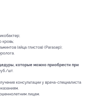
икобактер;
 кровь;
ьминтов (яйца глистов) (Parasep);
еролога.
едуры, которые можно приобрести при
уб./шт.
учения консультации у врача-специалиста
оказаниям.
ершеннолетним лицам.