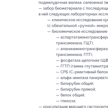
поджелудочная железа, селезенка) (в
— забор биоматериала с последующе
в ней следующих лабораторных иссл
— клиническое исследование кр
(с обязательной «ручной» микро
— биохимическое исследование 
— аспартатаминотрансфера
трансаминаза, ГЩТ);
— аланинаминотрансфераза
трансаминаза, ГПТ);
— фосфатаза щелочная (ЩФ
— ГГТП (гамма-глутамилтра
— СРБ (С-реактивный белок
— альфа-амилаза панкреати
— билирубин общий;
— билирубин прямой;
— белок общий;
— глюкоза;
— консультация ведущего гастроэнт