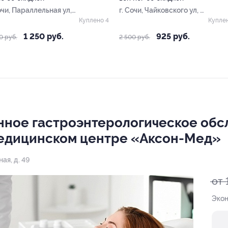
очи, Параллельная ул,
г. Сочи, Чайковского ул, д.
47
Куплено 4
Купле
1 250 руб.
925 руб.
0 руб.
2 500 руб.
нное гастроэнтерологическое об
едицинском центре «Аксон-Мед»
ная, д. 49
от 
Экон