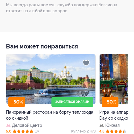
Мы всегда рады помочь: служба поддержки Биглиона
ответит на любой ваш вопрос
Вам может понравиться
–50%
ЗАПИСАТЬСЯ ОНЛАЙН
ТРК «ГЛОБАЛ 
сторан на борту теплохода
Игра на аппаратах, аттракционах в 
Day со скидкой
тр
Южная
)
Куплено 2 478
4.5
(38)
Купле