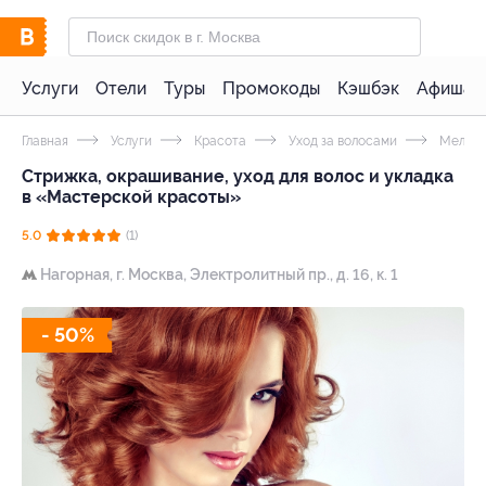
Услуги
Отели
Туры
Промокоды
Кэшбэк
Афиша 
Главная
Услуги
Красота
Уход за волосами
Мелиро
Стрижка, окрашивание, уход для волос и укладка
в «Мастерской красоты»
5.0
(1)
Нагорная,
г. Москва, Электролитный пр., д. 16, к. 1
- 50%