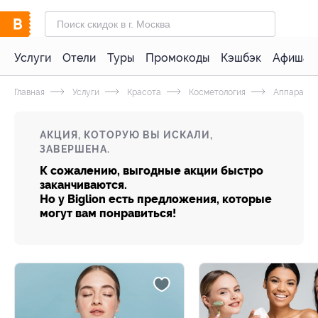
Услуги
Отели
Туры
Промокоды
Кэшбэк
Афиша 
Главная
Услуги
Красота
Косметология
Аппаратна
АКЦИЯ, КОТОРУЮ ВЫ ИСКАЛИ,
ЗАВЕРШЕНА.
К сожалению, выгодные акции быстро
заканчиваются.
Но у Biglion есть предложения, которые
могут вам понравиться!