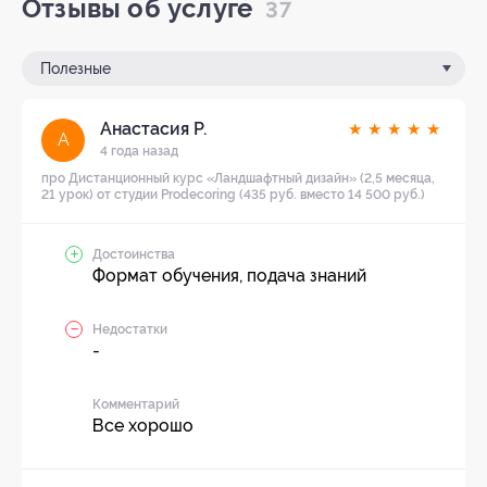
Отзывы об услуге
37
Полезные
Анастасия Р.
★
★
★
★
★
А
4 года назад
про Дистанционный курс «Ландшафтный дизайн» (2,5 месяца,
21 урок) от студии Prodecoring (435 руб. вместо 14 500 руб.)
Достоинства
Формат обучения, подача знаний
Недостатки
-
Комментарий
Все хорошо