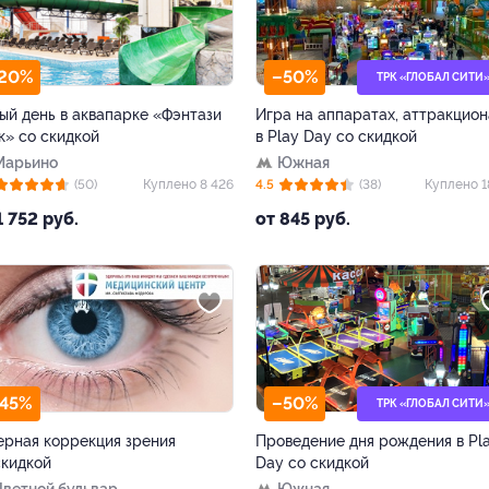
20%
–50%
ТРК «ГЛОБАЛ СИТИ
ый день в аквапарке «Фэнтази
Игра на аппаратах, аттракцион
к» со скидкой
в Play Day со скидкой
Марьино
Южная
(50)
Куплено 8 426
4.5
(38)
Куплено 1
1 752 руб.
от 845 руб.
45%
–50%
ТРК «ГЛОБАЛ СИТИ
ерная коррекция зрения
Проведение дня рождения в Pl
скидкой
Day со скидкой