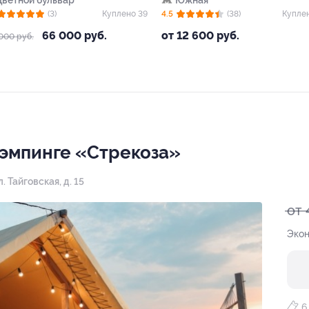
Цветной бульвар
Южная
(3)
Куплено 39
4.5
(38)
Купле
66 000 руб.
от 12 600 руб.
000 руб.
лэмпинге «Стрекоза»
 Тайговская, д. 15
от 
Экон
6