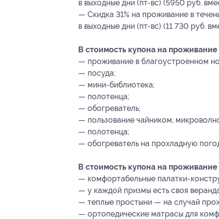
в выходные дни (пт-вс) (5950 руб. вм
— Скидка 31% на проживание в течен
в выходные дни (пт-вс) (11 730 руб. в
В стоимость купона на проживание
— проживание в благоустроенном н
— посуда;
— мини-библиотека;
— полотенца;
— обогреватель;
— пользование чайником, микроволно
— полотенца;
— обогреватель на прохладную погод
В стоимость купона на проживание 
— комфортабельные палатки-констру
— у каждой призмы есть своя веранда
— теплые простыни — на случай про
— ортопедические матрасы для комф