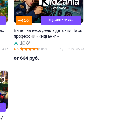
–40%
»
ТЦ «АВИАПАРК»
ах
Билет на весь день в детский Парк
профессий «Кидзания»
ЦСКА
8 477
4.5
(63)
Куплено 3 639
от 654 руб.
»
ay