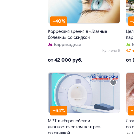
–40%
–
Коррекция зрения в «Глазные
Цел
болезни» со скидкой
пар
Баррикадная
Куплено 5
4.7
от 42 000 руб.
от 
–64%
–
МРТ в «Европейском
Лаз
диагностическом центре»
со 
со скидкой