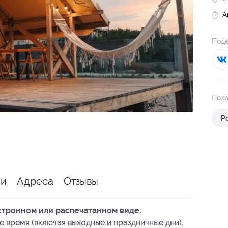
А
Поде
Похо
Р
ии
Адреса
Отзывы
ктронном или распечатанном виде.
е время (включая выходные и праздничные дни).