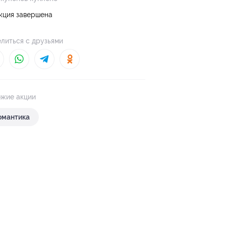
кция завершена
литься с друзьями
жие акции
омантика