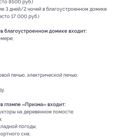
есто 8500 руб.)
ие 3 дней/2 ночей в благоустроенном домике
место 17 000 руб.)
 в благоустроенном домике входит:
омере;
вой печью, электрической печью;
у.
в глэмпе «Призма» входит:
кторы на деревянном помосте;
;
хладной погоды;
ортного сна;