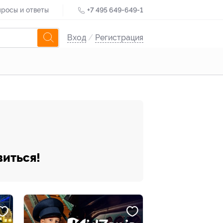
росы и ответы
+7 495 649-649-1
Вход
/
Регистрация
виться!