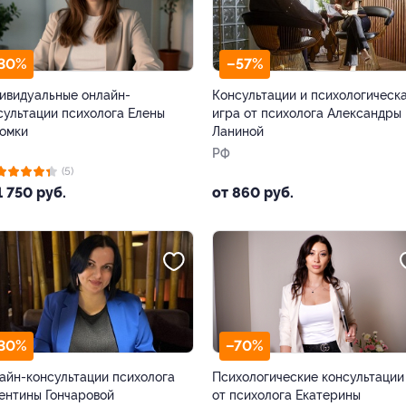
30%
–57%
ивидуальные онлайн-
Консультации и психологическ
сультации психолога Елены
игра от психолога Александры
омки
Ланиной
РФ
(5)
1 750 руб.
от 860 руб.
30%
–70%
айн-консультации психолога
Психологические консультации
ентины Гончаровой
от психолога Екатерины