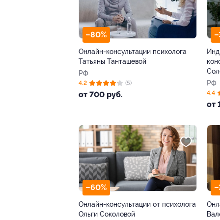
–80%
–
Онлайн-консультации психолога
Инд
Татьяны Танташевой
кон
Сол
РФ
РФ
4.2
(5)
4.4
от 700 руб.
от 
–60%
–
Онлайн-консультации от психолога
Онл
Ольги Соколовой
Вал