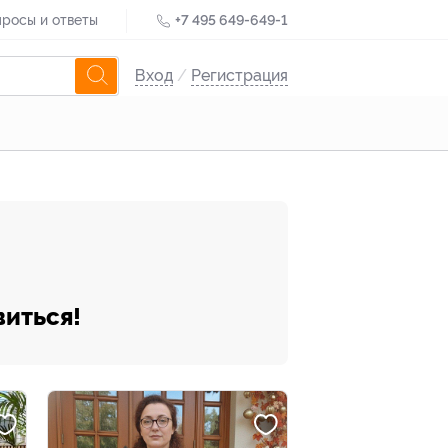
росы и ответы
+7 495 649-649-1
Вход
/
Регистрация
виться!