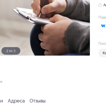
А
Поде
Похо
2 из 3
К
ия
ии
Адреса
Отзывы