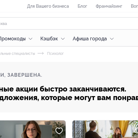
Для Вашего бизнеса
Блог
Франчайзинг
Воп
Промокоды
Кэшбэк
Афиша города
льные специалисты
Психолог
И, ЗАВЕРШЕНА.
ные акции быстро заканчиваются.
редложения, которые могут вам понра