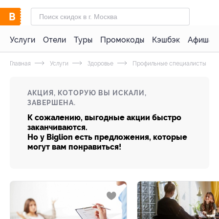
Услуги
Отели
Туры
Промокоды
Кэшбэк
Афиша 
Главная
Услуги
Здоровье
Профильные специалисты
АКЦИЯ, КОТОРУЮ ВЫ ИСКАЛИ,
ЗАВЕРШЕНА.
К сожалению, выгодные акции быстро
заканчиваются.
Но у Biglion есть предложения, которые
могут вам понравиться!