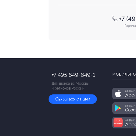
+7 (4
Горяча
+7 495 649-649-1
МОБИЛЬНО
Для звонка из Москвы
и регионов России
загрузи
App 
Связаться с нами
загрузи
Goog
загрузи
AppG