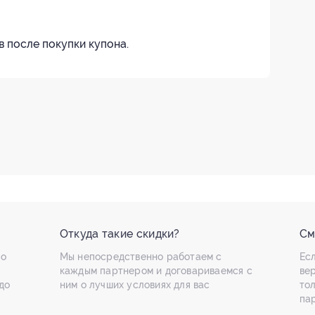
в после покупки купона.
Откуда такие скидки?
См
по
Мы непосредственно работаем с
Есл
каждым партнером и договариваемся с
ве
до
ним о лучших условиях для вас
то
па