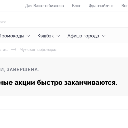
Для Вашего бизнеса
Блог
Франчайзинг
Воп
Промокоды
Кэшбэк
Афиша города
етика
Мужская парфюмерия
И, ЗАВЕРШЕНА.
ные акции быстро заканчиваются.