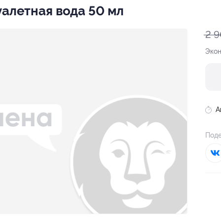
Туалетная вода 50 мл
2 
Эко
А
Поде