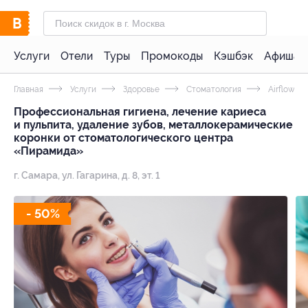
Услуги
Отели
Туры
Промокоды
Кэшбэк
Афиша 
Главная
Услуги
Здоровье
Стоматология
Airflow
Профессиональная гигиена, лечение кариеса
и пульпита, удаление зубов, металлокерамические
коронки от стоматологического центра
«Пирамида»
г. Самара, ул. Гагарина, д. 8, эт. 1
- 50%