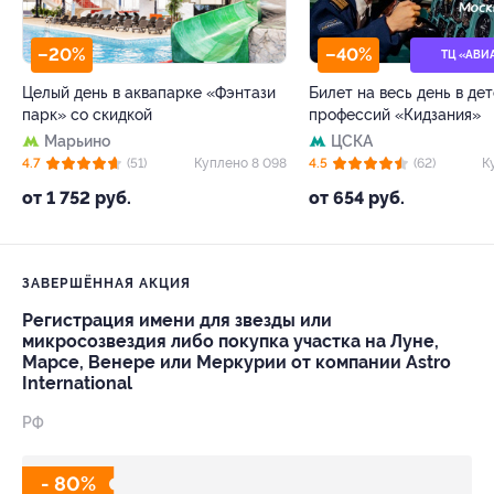
–20%
–40%
ТЦ «АВИ
Целый день в аквапарке «Фэнтази
Билет на весь день в де
парк» со скидкой
профессий «Кидзания»
Марьино
ЦСКА
4.7
(51)
Куплено 8 098
4.5
(62)
К
от 1 752 руб.
от 654 руб.
ЗАВЕРШЁННАЯ АКЦИЯ
Регистрация имени для звезды или
микросозвездия либо покупка участка на Луне,
Марсе, Венере или Меркурии от компании Astro
International
РФ
- 80%