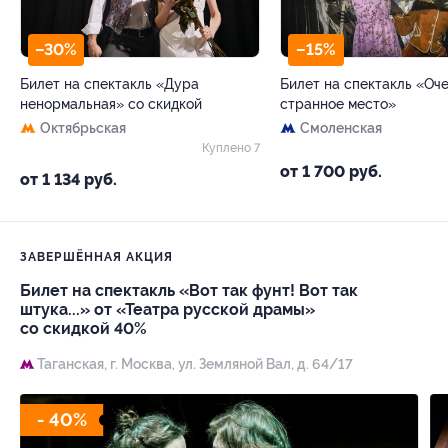
–30%
–15%
Билет на спектакль «Дура
Билет на спектакль «Оч
ненормальная» со скидкой
странное место»
Октябрьская
Смоленская
Куплено 7
от 1 700 руб.
от 1 134 руб.
ЗАВЕРШЁННАЯ АКЦИЯ
Билет на спектакль «Вот так фунт! Вот так
штука...» от «Театра русской драмы»
со скидкой 40%
Таганская,
г. Москва, ул. Земляной Вал, д. 64/17
- 40%